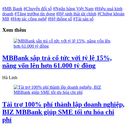
#MB Bank
#Chuyển đổi số
#Ngân hàng Việt Nam
#Hiệu quả kinh
doanh
#Tăng trưởng tín dụng
#Hệ sinh thái tài chính
#Chứng khoán
MB
#Hợp tác công nghệ
#Hệ thống số
#Tài sản số
Xem thêm
MBBank sắp trả cổ tức với tỷ lệ 15%,
nâng vốn lên hơn 61.000 tỷ đồng
Hà Linh
Tài trợ 100% phí thành lập doanh nghiệp,
BIZ MBBank giúp SME tối ưu hóa chi
phí