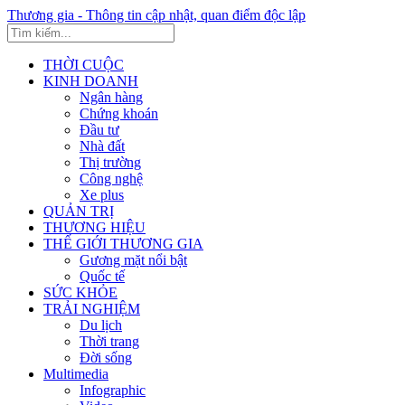
Thương gia - Thông tin cập nhật, quan điểm độc lập
THỜI CUỘC
KINH DOANH
Ngân hàng
Chứng khoán
Đầu tư
Nhà đất
Thị trường
Công nghệ
Xe plus
QUẢN TRỊ
THƯƠNG HIỆU
THẾ GIỚI THƯƠNG GIA
Gương mặt nổi bật
Quốc tế
SỨC KHỎE
TRẢI NGHIỆM
Du lịch
Thời trang
Đời sống
Multimedia
Infographic