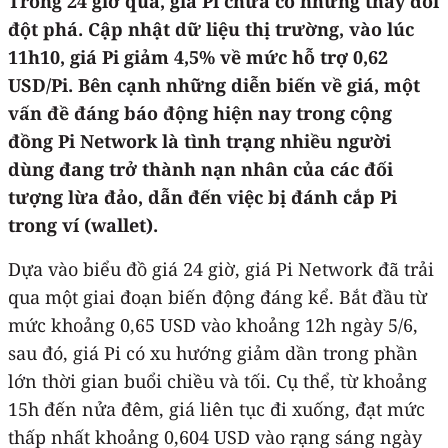
Trong 24 giờ qua, giá Pi chưa có những thay đổi
đột phá. Cập nhật dữ liệu thị trường, vào lúc
11h10, giá Pi giảm 4,5% về mức hỗ trợ 0,62
USD/Pi. Bên cạnh những diễn biến về giá, một
vấn đề đáng báo động hiện nay trong cộng
đồng Pi Network là tình trạng nhiều người
dùng đang trở thành nạn nhân của các đối
tượng lừa đảo, dẫn đến việc bị đánh cắp Pi
trong ví (wallet).
Dựa vào biểu đồ giá 24 giờ, giá Pi Network đã trải
qua một giai đoạn biến động đáng kể. Bắt đầu từ
mức khoảng 0,65 USD vào khoảng 12h ngày 5/6,
sau đó, giá Pi có xu hướng giảm dần trong phần
lớn thời gian buổi chiều và tối. Cụ thể, từ khoảng
15h đến nửa đêm, giá liên tục đi xuống, đạt mức
thấp nhất khoảng 0,604 USD vào rạng sáng ngày