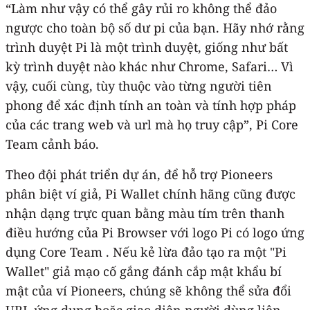
“Làm như vậy có thể gây rủi ro không thể đảo
ngược cho toàn bộ số dư pi của bạn. Hãy nhớ rằng
trình duyệt Pi là một trình duyệt, giống như bất
kỳ trình duyệt nào khác như Chrome, Safari… Vì
vậy, cuối cùng, tùy thuộc vào từng người tiên
phong để xác định tính an toàn và tính hợp pháp
của các trang web và url mà họ truy cập”, Pi Core
Team cảnh báo.
Theo đội phát triển dự án, để hỗ trợ Pioneers
phân biệt ví giả, Pi Wallet chính hãng cũng được
nhận dạng trực quan bằng màu tím trên thanh
điều hướng của Pi Browser với logo Pi có logo ứng
dụng Core Team . Nếu kẻ lừa đảo tạo ra một "Pi
Wallet" giả mạo cố gắng đánh cắp mật khẩu bí
mật của ví Pioneers, chúng sẽ không thể sửa đổi
URL ứng dụng hoặc giao diện người dùng liên