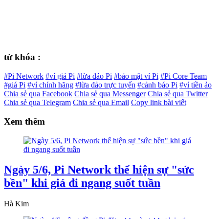
từ khóa :
#Pi Network
#ví giả Pi
#lừa đảo Pi
#bảo mật ví Pi
#Pi Core Team
#giá Pi
#ví chính hãng
#lừa đảo trực tuyến
#cảnh báo Pi
#ví tiền ảo
Chia sẻ qua Facebook
Chia sẻ qua Messenger
Chia sẻ qua Twitter
Chia sẻ qua Telegram
Chia sẻ qua Email
Copy link bài viết
Xem thêm
Ngày 5/6, Pi Network thể hiện sự "sức
bền" khi giá đi ngang suốt tuần
Hà Kim