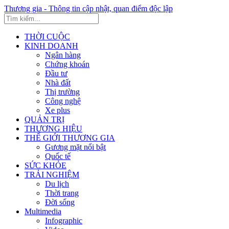
Thương gia - Thông tin cập nhật, quan điểm độc lập
THỜI CUỘC
KINH DOANH
Ngân hàng
Chứng khoán
Đầu tư
Nhà đất
Thị trường
Công nghệ
Xe plus
QUẢN TRỊ
THƯƠNG HIỆU
THẾ GIỚI THƯƠNG GIA
Gương mặt nổi bật
Quốc tế
SỨC KHỎE
TRẢI NGHIỆM
Du lịch
Thời trang
Đời sống
Multimedia
Infographic