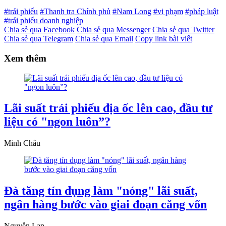
#trái phiếu
#Thanh tra Chính phủ
#Nam Long
#vi phạm
#pháp luật
#trái phiếu doanh nghiệp
Chia sẻ qua Facebook
Chia sẻ qua Messenger
Chia sẻ qua Twitter
Chia sẻ qua Telegram
Chia sẻ qua Email
Copy link bài viết
Xem thêm
Lãi suất trái phiếu địa ốc lên cao, đầu tư
liệu có "ngon luôn”?
Minh Châu
Đà tăng tín dụng làm "nóng" lãi suất,
ngân hàng bước vào giai đoạn căng vốn
Nguyễn Lan