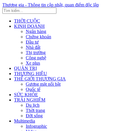
Thương gia - Thông tin cập nhật, quan điểm độc lập
THỜI CUỘC
KINH DOANH
Ngân hàng
Chứng khoán
Đầu tư
Nhà đất
Thị trường
Công nghệ
Xe plus
QUẢN TRỊ
THƯƠNG HIỆU
THẾ GIỚI THƯƠNG GIA
Gương mặt nổi bật
Quốc tế
SỨC KHỎE
TRẢI NGHIỆM
Du lịch
Thời trang
Đời sống
Multimedia
Infographic