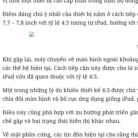
vị như một thiết bị cao cấp nhất trong toàn bộ dòn
Điểm đáng chú ý nhất của thiết bị nằm ở cách tiếp 
7,7 – 7,8 inch với tỷ lệ 4:3 tương tự iPad, hướng tớ
Khi gập lại, máy chuyển về màn hình ngoài khoảng
các thế hệ hiện tại. Cách tiếp cận này được cho là
iPad vốn đã quen thuộc với tỷ lệ 4:3.
Một trong những lý do khiến thiết kế 4:3 được chú 
chia đôi màn hình và bố cục ứng dụng giống iPad, 
Điều này cũng phù hợp với xu hướng phát triển gần 
chế gập và hai trạng thái hiển thị khác nhau.
Về mặt phần cứng, các tin đồn hiện tại cho rằng th