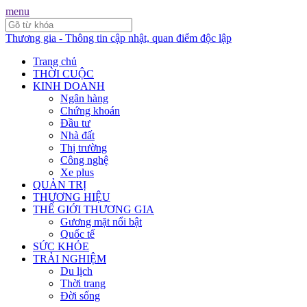
menu
Thương gia - Thông tin cập nhật, quan điểm độc lập
Trang chủ
THỜI CUỘC
KINH DOANH
Ngân hàng
Chứng khoán
Đầu tư
Nhà đất
Thị trường
Công nghệ
Xe plus
QUẢN TRỊ
THƯƠNG HIỆU
THẾ GIỚI THƯƠNG GIA
Gương mặt nổi bật
Quốc tế
SỨC KHỎE
TRẢI NGHIỆM
Du lịch
Thời trang
Đời sống