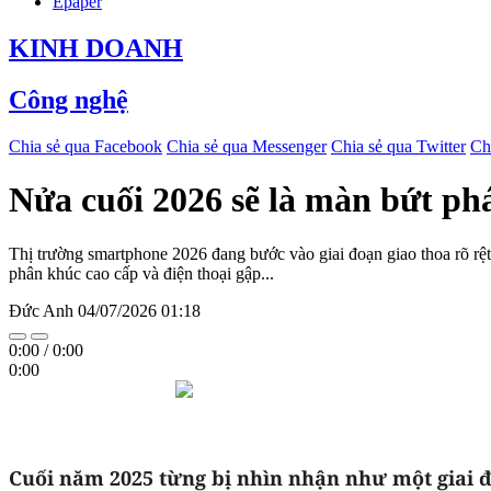
Epaper
KINH DOANH
Công nghệ
Chia sẻ qua Facebook
Chia sẻ qua Messenger
Chia sẻ qua Twitter
Ch
Nửa cuối 2026 sẽ là màn bứt ph
Thị trường smartphone 2026 đang bước vào giai đoạn giao thoa rõ rệt g
phân khúc cao cấp và điện thoại gập...
Đức Anh
04/07/2026 01:18
0:00
/
0:00
0:00
Cuối năm 2025 từng bị nhìn nhận như một giai đ