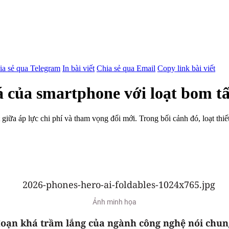
ia sẻ qua Telegram
In bài viết
Chia sẻ qua Email
Copy link bài viết
á của smartphone với loạt bom t
iữa áp lực chi phí và tham vọng đổi mới. Trong bối cảnh đó, loạt thiết 
Ảnh minh họa
oạn khá trầm lắng của ngành công nghệ nói chung 