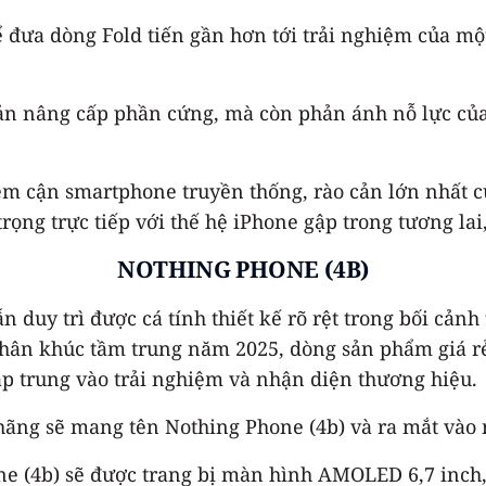
ể đưa dòng Fold tiến gần hơn tới trải nghiệm của mộ
bản nâng cấp phần cứng, mà còn phản ánh nỗ lực của
ệm cận smartphone truyền thống, rào cản lớn nhất c
rọng trực tiếp với thế hệ iPhone gập trong tương lai
NOTHING PHONE (4B)
n duy trì được cá tính thiết kế rõ rệt trong bối cả
ân khúc tầm trung năm 2025, dòng sản phẩm giá rẻ v
ập trung vào trải nghiệm và nhận diện thương hiệu.
hãng sẽ mang tên Nothing Phone (4b) và ra mắt vào 
e (4b) sẽ được trang bị màn hình AMOLED 6,7 inch, h