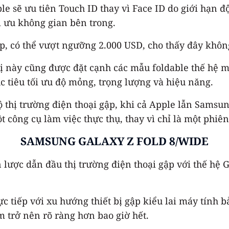
 sẽ ưu tiên Touch ID thay vì Face ID do giới hạn độ
i ưu không gian bên trong.
, có thể vượt ngưỡng 2.000 USD, cho thấy đây không 
 bị này cũng được đặt cạnh các mẫu foldable thế hệ 
 tiêu tối ưu độ mỏng, trọng lượng và hiệu năng.
 thị trường điện thoại gập, khi cả Apple lẫn Samsun
 công cụ làm việc thực thụ, thay vì chỉ là một phi
SAMSUNG GALAXY Z FOLD 8/WIDE
ược dẫn đầu thị trường điện thoại gập với thế hệ Ga
ực tiếp với xu hướng thiết bị gập kiểu lai máy tính 
m trở nên rõ ràng hơn bao giờ hết.