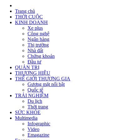
Trang chủ
THỜI CUỘC
KINH DOANH
Xe plus
Công nghệ
Ngân hàng
Thị trường
Nhà đất
Chứng khoán
Đầu tư
QUẢN TRỊ
THƯƠNG HIỆU
THẾ GIỚI THƯƠNG GIA
Gương mặt nổi bật
Quốc tế
TRẢI NGHIỆM
Du lịch
Thời trang
SỨC KHỎE
Multimedia
Infographic
Video
Emagazine