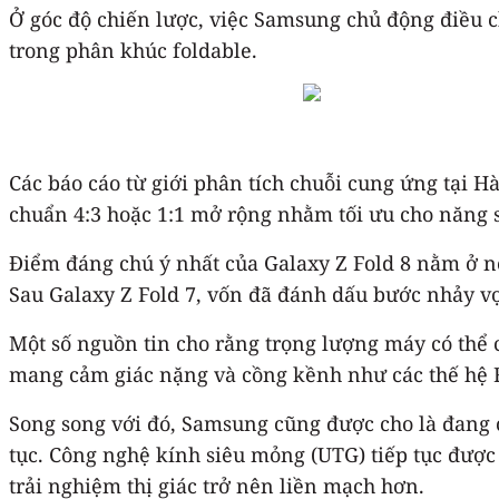
Ở góc độ chiến lược, việc Samsung chủ động điều 
trong phân khúc foldable.
Các báo cáo từ giới phân tích chuỗi cung ứng tại H
chuẩn 4:3 hoặc 1:1 mở rộng nhằm tối ưu cho năng suấ
Điểm đáng chú ý nhất của Galaxy Z Fold 8 nằm ở nỗ
Sau Galaxy Z Fold 7, vốn đã đánh dấu bước nhảy vọ
Một số nguồn tin cho rằng trọng lượng máy có thể c
mang cảm giác nặng và cồng kềnh như các thế hệ F
Song song với đó, Samsung cũng được cho là đang cả
tục. Công nghệ kính siêu mỏng (UTG) tiếp tục được
trải nghiệm thị giác trở nên liền mạch hơn.