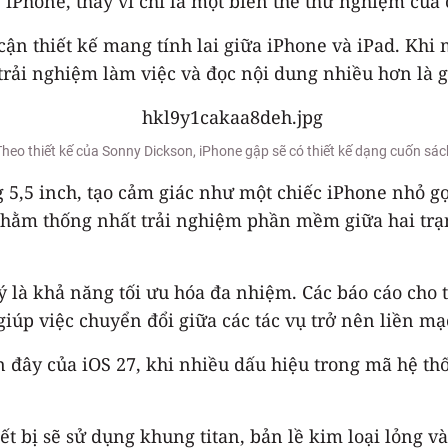
g iPhone, thay vì chỉ là một biến thể thử nghiệm củ
cận thiết kế mang tính lai giữa iPhone và iPad. Khi
i trải nghiệm làm việc và đọc nội dung nhiều hơn là gi
Theo thiết kế của Sonny Dickson, iPhone gập sẽ có thiết kế dạng cuốn sác
 5,5 inch, tạo cảm giác như một chiếc iPhone nhỏ 
 nhằm thống nhất trải nghiệm phần mềm giữa hai trạn
ý là khả năng tối ưu hóa đa nhiệm. Các báo cáo cho
giúp việc chuyển đổi giữa các tác vụ trở nên liền m
đây của iOS 27, khi nhiều dấu hiệu trong mã hệ thốn
iết bị sẽ sử dụng khung titan, bản lề kim loại lỏng