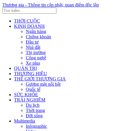
Thương gia - Thông tin cập nhật, quan điểm độc lập
THỜI CUỘC
KINH DOANH
Ngân hàng
Chứng khoán
Đầu tư
Nhà đất
Thị trường
Công nghệ
Xe plus
QUẢN TRỊ
THƯƠNG HIỆU
THẾ GIỚI THƯƠNG GIA
Gương mặt nổi bật
Quốc tế
SỨC KHỎE
TRẢI NGHIỆM
Du lịch
Thời trang
Đời sống
Multimedia
Infographic