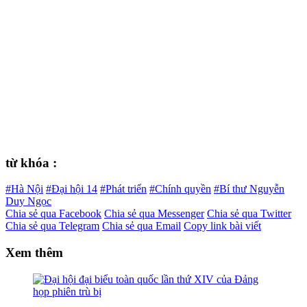
từ khóa :
#Hà Nội
#Đại hội 14
#Phát triển
#Chính quyền
#Bí thư Nguyễn
Duy Ngọc
Chia sẻ qua Facebook
Chia sẻ qua Messenger
Chia sẻ qua Twitter
Chia sẻ qua Telegram
Chia sẻ qua Email
Copy link bài viết
Xem thêm