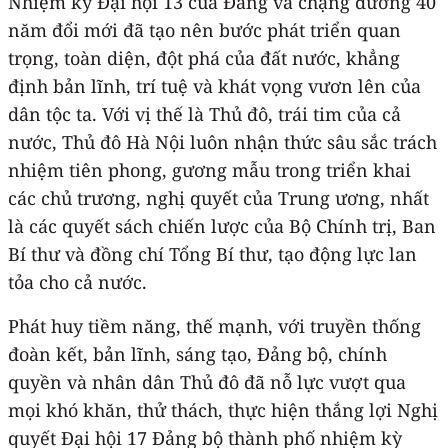
Nhiệm kỳ Đại hội 13 của Đảng và chặng đường 40
năm đổi mới đã tạo nên bước phát triển quan
trọng, toàn diện, đột phá của đất nước, khẳng
định bản lĩnh, trí tuệ và khát vọng vươn lên của
dân tộc ta. Với vị thế là Thủ đô, trái tim của cả
nước, Thủ đô Hà Nội luôn nhận thức sâu sắc trách
nhiệm tiên phong, gương mẫu trong triển khai
các chủ trương, nghị quyết của Trung ương, nhất
là các quyết sách chiến lược của Bộ Chính trị, Ban
Bí thư và đồng chí Tổng Bí thư, tạo động lực lan
tỏa cho cả nước.
Phát huy tiềm năng, thế mạnh, với truyền thống
đoàn kết, bản lĩnh, sáng tạo, Đảng bộ, chính
quyền và nhân dân Thủ đô đã nỗ lực vượt qua
mọi khó khăn, thử thách, thực hiện thắng lợi Nghị
quyết Đại hội 17 Đảng bộ thành phố nhiệm kỳ