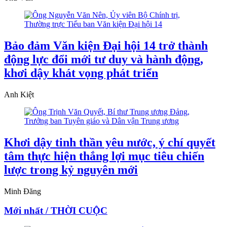
Bảo đảm Văn kiện Đại hội 14 trở thành
động lực đổi mới tư duy và hành động,
khơi dậy khát vọng phát triển
Anh Kiệt
Khơi dậy tinh thần yêu nước, ý chí quyết
tâm thực hiện thắng lợi mục tiêu chiến
lược trong kỷ nguyên mới
Minh Đăng
Mới nhất / THỜI CUỘC