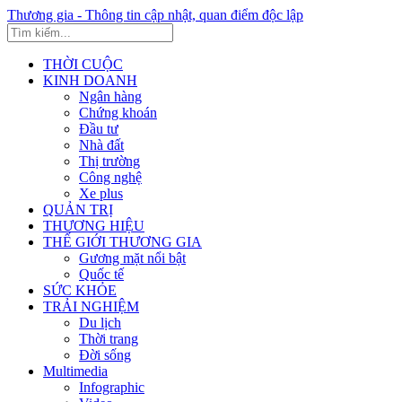
Thương gia - Thông tin cập nhật, quan điểm độc lập
THỜI CUỘC
KINH DOANH
Ngân hàng
Chứng khoán
Đầu tư
Nhà đất
Thị trường
Công nghệ
Xe plus
QUẢN TRỊ
THƯƠNG HIỆU
THẾ GIỚI THƯƠNG GIA
Gương mặt nổi bật
Quốc tế
SỨC KHỎE
TRẢI NGHIỆM
Du lịch
Thời trang
Đời sống
Multimedia
Infographic