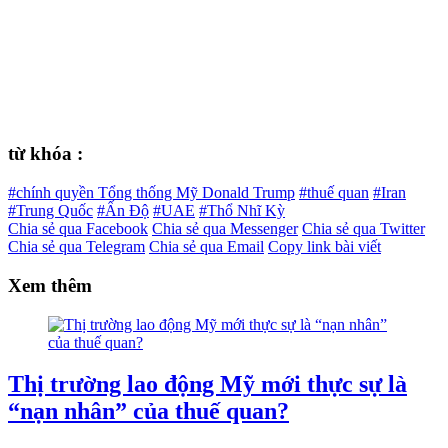
từ khóa :
#chính quyền Tổng thống Mỹ Donald Trump
#thuế quan
#Iran
#Trung Quốc
#Ấn Độ
#UAE
#Thổ Nhĩ Kỳ
Chia sẻ qua Facebook
Chia sẻ qua Messenger
Chia sẻ qua Twitter
Chia sẻ qua Telegram
Chia sẻ qua Email
Copy link bài viết
Xem thêm
Thị trường lao động Mỹ mới thực sự là
“nạn nhân” của thuế quan?