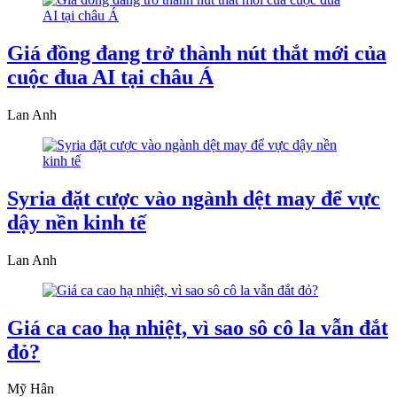
Giá đồng đang trở thành nút thắt mới của
cuộc đua AI tại châu Á
Lan Anh
Syria đặt cược vào ngành dệt may để vực
dậy nền kinh tế
Lan Anh
Giá ca cao hạ nhiệt, vì sao sô cô la vẫn đắt
đỏ?
Mỹ Hân