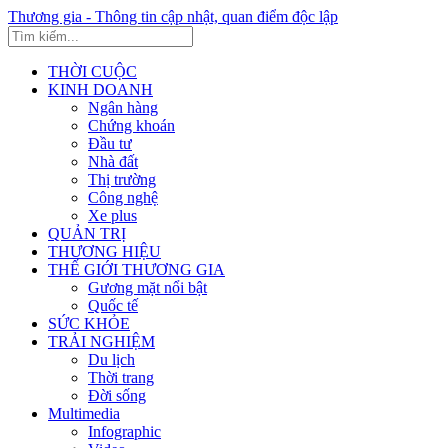
Thương gia - Thông tin cập nhật, quan điểm độc lập
THỜI CUỘC
KINH DOANH
Ngân hàng
Chứng khoán
Đầu tư
Nhà đất
Thị trường
Công nghệ
Xe plus
QUẢN TRỊ
THƯƠNG HIỆU
THẾ GIỚI THƯƠNG GIA
Gương mặt nổi bật
Quốc tế
SỨC KHỎE
TRẢI NGHIỆM
Du lịch
Thời trang
Đời sống
Multimedia
Infographic