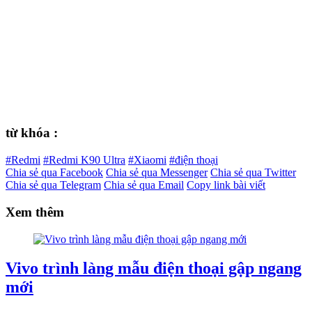
từ khóa :
#Redmi
#Redmi K90 Ultra
#Xiaomi
#điện thoại
Chia sẻ qua Facebook
Chia sẻ qua Messenger
Chia sẻ qua Twitter
Chia sẻ qua Telegram
Chia sẻ qua Email
Copy link bài viết
Xem thêm
Vivo trình làng mẫu điện thoại gập ngang
mới