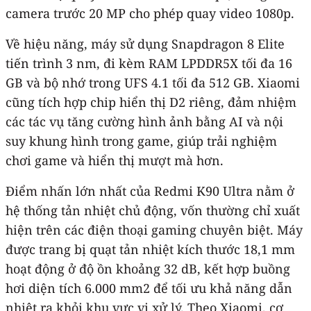
camera trước 20 MP cho phép quay video 1080p.
Về hiệu năng, máy sử dụng Snapdragon 8 Elite
tiến trình 3 nm, đi kèm RAM LPDDR5X tối đa 16
GB và bộ nhớ trong UFS 4.1 tối đa 512 GB. Xiaomi
cũng tích hợp chip hiển thị D2 riêng, đảm nhiệm
các tác vụ tăng cường hình ảnh bằng AI và nội
suy khung hình trong game, giúp trải nghiệm
chơi game và hiển thị mượt mà hơn.
Điểm nhấn lớn nhất của Redmi K90 Ultra nằm ở
hệ thống tản nhiệt chủ động, vốn thường chỉ xuất
hiện trên các điện thoại gaming chuyên biệt. Máy
được trang bị quạt tản nhiệt kích thước 18,1 mm
hoạt động ở độ ồn khoảng 32 dB, kết hợp buồng
hơi diện tích 6.000 mm2 để tối ưu khả năng dẫn
nhiệt ra khỏi khu vực vi xử lý. Theo Xiaomi, cơ