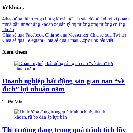
từ khóa :
#thao túng thị trường chứng khoán
#Luật sửa đổi
#hành vi vi phạm
#nhà đầu tư
#chứng khoán
#quản lý thị trường
#thị trường chứng
khoán
Chia sẻ qua Facebook
Chia sẻ qua Messenger
Chia sẻ qua Twitter
Chia sẻ qua Telegram
Chia sẻ qua Email
Copy link bài viết
Xem thêm
Doanh nghiệp bất động sản gian nan “về
đích” lợi nhuận năm
Thiên Minh
Thị trường đang trong quá trình tích lũy