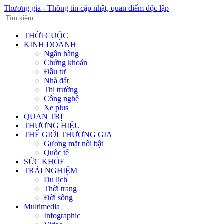
Thương gia - Thông tin cập nhật, quan điểm độc lập
THỜI CUỘC
KINH DOANH
Ngân hàng
Chứng khoán
Đầu tư
Nhà đất
Thị trường
Công nghệ
Xe plus
QUẢN TRỊ
THƯƠNG HIỆU
THẾ GIỚI THƯƠNG GIA
Gương mặt nổi bật
Quốc tế
SỨC KHỎE
TRẢI NGHIỆM
Du lịch
Thời trang
Đời sống
Multimedia
Infographic