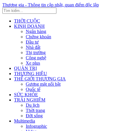
Thương gia - Thông tin cập nhật, quan điểm độc lập
THỜI CUỘC
KINH DOANH
Ngân hàng
Chứng khoán
Đầu tư
Nhà đất
Thị trường
Công nghệ
Xe plus
QUẢN TRỊ
THƯƠNG HIỆU
THẾ GIỚI THƯƠNG GIA
Gương mặt nổi bật
Quốc tế
SỨC KHỎE
TRẢI NGHIỆM
Du lịch
Thời trang
Đời sống
Multimedia
Infographic