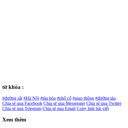
từ khóa :
#đường sắt
#Hà Nội
#tàu hỏa
#phố cổ
#giao thông
#đường tàu
Chia sẻ qua Facebook
Chia sẻ qua Messenger
Chia sẻ qua Twitter
Chia sẻ qua Telegram
Chia sẻ qua Email
Copy link bài viết
Xem thêm