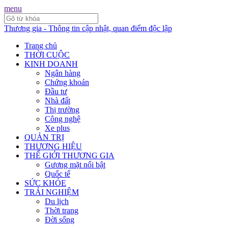
menu
Thương gia - Thông tin cập nhật, quan điểm độc lập
Trang chủ
THỜI CUỘC
KINH DOANH
Ngân hàng
Chứng khoán
Đầu tư
Nhà đất
Thị trường
Công nghệ
Xe plus
QUẢN TRỊ
THƯƠNG HIỆU
THẾ GIỚI THƯƠNG GIA
Gương mặt nổi bật
Quốc tế
SỨC KHỎE
TRẢI NGHIỆM
Du lịch
Thời trang
Đời sống