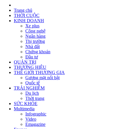
Trang chủ
THỜI CUỘC
KINH DOANH
Xe plus
Công nghệ
Ngân hàng
Thị trường
Nhà đất
Chứng khoán
Đầu tư
QUẢN TRỊ
THƯƠNG HIỆU
THẾ GIỚI THƯƠNG GIA
Gương mặt nổi bật
Quốc tế
TRẢI NGHIỆM
Du lịch
Thời trang
SỨC KHỎE
Multimedia
Infographic
Video
Emagazine