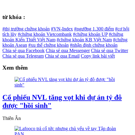
từ khóa :
#thị trường chứng khoán
#VN-Index
#ngưỡng 1.300 điểm
#cơ hội
tích lũy
#chứng khoán Vietcombank
#chứng khoán UP
#chứng
khoán Kiến Thiết Việt Nam
#chứng khoán KB Việt Nam
#chứng
khoán Asean
#xu thế chứng khoán
#nhận định chứng khoán
Chia sẻ qua Facebook
Chia sẻ qua Messenger
Chia sẻ qua Twitter
Chia sẻ qua Telegram
Chia sẻ qua Email
Copy link bài viết
Xem thêm
Cổ phiếu NVL tăng vọt khi dự án tỷ đô
được "hồi sinh"
Thiên Ân