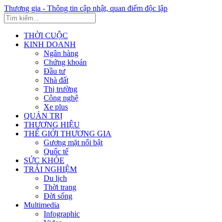
Thương gia - Thông tin cập nhật, quan điểm độc lập
THỜI CUỘC
KINH DOANH
Ngân hàng
Chứng khoán
Đầu tư
Nhà đất
Thị trường
Công nghệ
Xe plus
QUẢN TRỊ
THƯƠNG HIỆU
THẾ GIỚI THƯƠNG GIA
Gương mặt nổi bật
Quốc tế
SỨC KHỎE
TRẢI NGHIỆM
Du lịch
Thời trang
Đời sống
Multimedia
Infographic