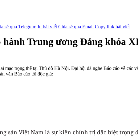
ia sẻ qua Telegram
In bài viết
Chia sẻ qua Email
Copy link bài viết
hành Trung ương Đảng khóa XIII
hai mạc trọng thể tại Thủ đô Hà Nội. Đại hội đã nghe Báo cáo về các
àn văn Báo cáo tới độc giả:
g sản Việt Nam là sự kiện chính trị đặc biệt trọng đ