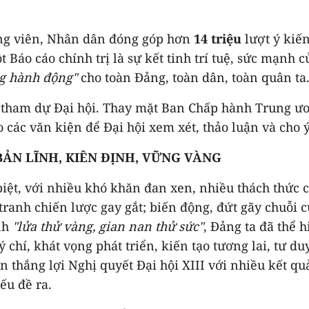
ng viên, Nhân dân đóng góp hơn
14 triệu
lượt ý kiế
t Báo cáo chính trị là sự kết tinh trí tuệ, sức mạnh
g hành động"
cho toàn Đảng, toàn dân, toàn quân ta
u tham dự Đại hội. Thay mặt Ban Chấp hành Trung ươ
các văn kiện để Đại hội xem xét, thảo luận và cho ý
 BẢN LĨNH, KIÊN
ĐỊNH, VỮNG VÀNG
iệt, với nhiều khó khăn đan xen, nhiều thách thức chồ
 tranh chiến lược gay gắt; biến động, đứt gãy chuỗi
ảnh
"lửa thử vàng, gian nan thử sức"
, Đảng ta đã thể 
ý chí, khát vọng phát triển, kiến tạo tương lai, tư d
n thắng lợi Nghị quyết Đại hội XIII với nhiều kết qu
ếu đề ra.