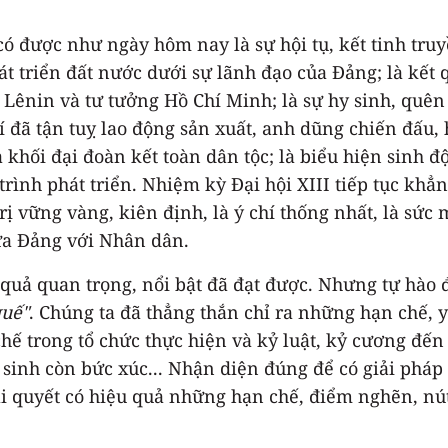
ớc có được như ngày hôm nay là sự hội tụ, kết tinh 
t triển đất nước dưới sự lãnh đạo của Đảng; là kết
 Lênin và tư tưởng Hồ Chí Minh; là sự hy sinh, quên
 đã tận tuỵ lao động sản xuất, anh dũng chiến đấu, h
khối đại đoàn kết toàn dân tộc; là biểu hiện sinh độ
rình phát triển. Nhiệm kỳ Đại hội XIII tiếp tục khẳ
trị vững vàng, kiên định, là ý chí thống nhất, là sứ
iữa Đảng với Nhân dân.
 quả quan trọng, nổi bật đã đạt được. Nhưng tự hào
quế"
. Chúng ta đã thẳng thắn chỉ ra những hạn chế,
 chế trong tổ chức thực hiện và kỷ luật, kỷ cương đ
n sinh còn bức xúc... Nhận diện đúng để có giải phá
 quyết có hiệu quả những hạn chế, điểm nghẽn, nút 