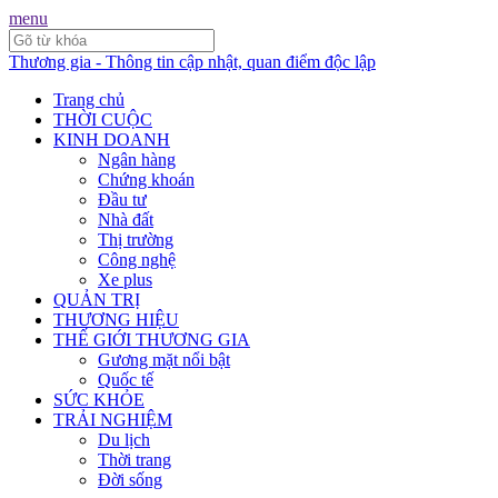
menu
Thương gia - Thông tin cập nhật, quan điểm độc lập
Trang chủ
THỜI CUỘC
KINH DOANH
Ngân hàng
Chứng khoán
Đầu tư
Nhà đất
Thị trường
Công nghệ
Xe plus
QUẢN TRỊ
THƯƠNG HIỆU
THẾ GIỚI THƯƠNG GIA
Gương mặt nổi bật
Quốc tế
SỨC KHỎE
TRẢI NGHIỆM
Du lịch
Thời trang
Đời sống