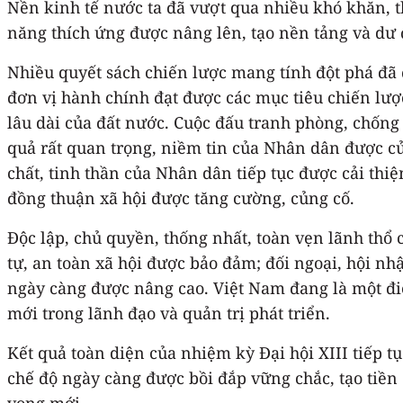
Nền kinh tế nước ta đã vượt qua nhiều khó khăn, th
năng thích ứng được nâng lên, tạo nền tảng và dư 
Nhiều quyết sách chiến lược mang tính đột phá đã đ
đơn vị hành chính đạt được các mục tiêu chiến lược
lâu dài của đất nước. Cuộc đấu tranh phòng, chống t
quả rất quan trọng, niềm tin của Nhân dân được củn
chất, tinh thần của Nhân dân tiếp tục được cải th
đồng thuận xã hội được tăng cường, củng cố.
Độc lập, chủ quyền, thống nhất, toàn vẹn lãnh thổ 
tự, an toàn xã hội được bảo đảm; đối ngoại, hội nhậ
ngày càng được nâng cao. Việt Nam đang là một điể
mới trong lãnh đạo và quản trị phát triển.
Kết quả toàn diện của nhiệm kỳ Đại hội XIII tiếp t
chế độ ngày càng được bồi đắp vững chắc, tạo tiền
vọng mới.