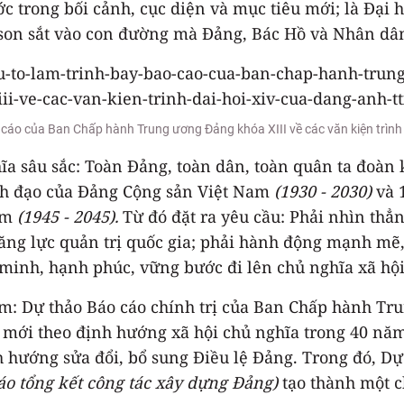
trong bối cảnh, cục diện và mục tiêu mới; là Đại hội
 son sắt vào con đường mà Đảng, Bác Hồ và Nhân dân
 cáo của Ban Chấp hành Trung ương Đảng khóa XIII về các văn kiện trìn
hĩa sâu sắc: Toàn Đảng, toàn dân, toàn quân ta đoàn 
ãnh đạo của Đảng Cộng sản Việt Nam
(1930 - 2030)
và 
Nam
(1945 - 2045).
Từ đó đặt ra yêu cầu: Phải nhìn thẳn
ăng lực quản trị quốc gia; phải hành động mạnh mẽ, 
 minh, hạnh phúc, vững bước đi lên chủ nghĩa xã hội
ồm: Dự thảo Báo cáo chính trị của Ban Chấp hành Tr
ổi mới theo định hướng xã hội chủ nghĩa trong 40 nă
h hướng sửa đổi, bổ sung Điều lệ Đảng. Trong đó, Dự 
 cáo tổng kết công tác xây dựng Đảng)
tạo thành một ch