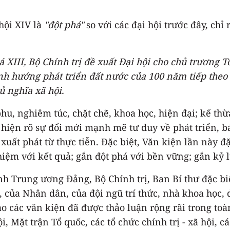
hội XIV là
"đột phá"
so với các đại hội trước đây, chỉ 
XIII, Bộ Chính trị đề xuất Đại hội cho chủ trương 
nh hướng phát triển đất nước của 100 năm tiếp theo
ủ nghĩa xã hội.
u, nghiêm túc, chặt chẽ, khoa học, hiện đại; kế thừa
hiện rõ sự đổi mới mạnh mẽ tư duy về phát triển, bá
uất phát từ thực tiễn. Đặc biệt, Văn kiện lần này đặ
hiệm với kết quả; gắn đột phá với bền vững; gắn kỷ l
 Trung ương Đảng, Bộ Chính trị, Ban Bí thư đặc biệt
, của Nhân dân, của đội ngũ trí thức, nhà khoa học, 
ảo các văn kiện đã được thảo luận rộng rãi trong to
ội, Mặt trận Tổ quốc, các tổ chức chính trị - xã hội