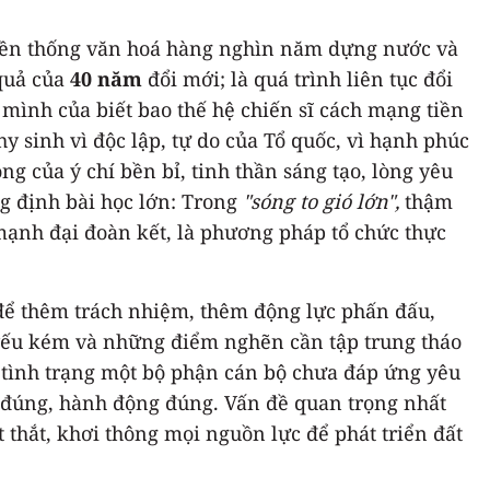
truyền thống văn hoá hàng nghìn năm dựng nước và
 quả của
40 năm
đổi mới; là quá trình liên tục đổi
 mình của biết bao thế hệ chiến sĩ cách mạng tiền
y sinh vì độc lập, tự do của Tổ quốc, vì hạnh phúc
ng của ý chí bền bỉ, tinh thần sáng tạo, lòng yêu
ng định bài học lớn: Trong
"sóng to gió lớn",
thậm
c mạnh đại đoàn kết, là phương pháp tổ chức thực
 để thêm trách nhiệm, thêm động lực phấn đấu,
 yếu kém và những điểm nghẽn cần tập trung tháo
ến tình trạng một bộ phận cán bộ chưa đáp ứng yêu
p đúng, hành động đúng. Vấn đề quan trọng nhất
thắt, khơi thông mọi nguồn lực để phát triển đất