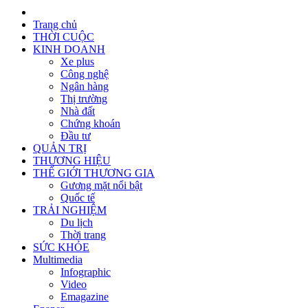
Trang chủ
THỜI CUỘC
KINH DOANH
Xe plus
Công nghệ
Ngân hàng
Thị trường
Nhà đất
Chứng khoán
Đầu tư
QUẢN TRỊ
THƯƠNG HIỆU
THẾ GIỚI THƯƠNG GIA
Gương mặt nổi bật
Quốc tế
TRẢI NGHIỆM
Du lịch
Thời trang
SỨC KHỎE
Multimedia
Infographic
Video
Emagazine