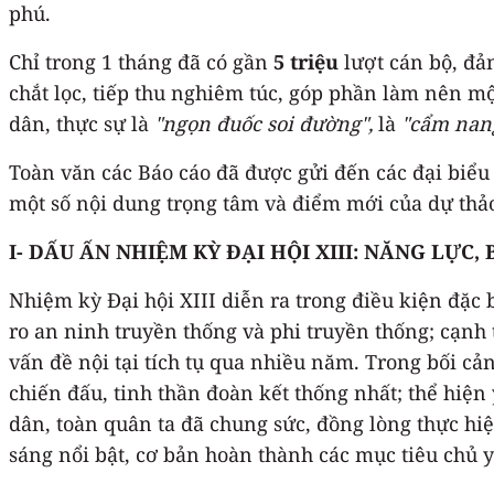
phú.
Chỉ trong 1 tháng đã có gần
5 triệu
lượt cán bộ, đả
chắt lọc, tiếp thu nghiêm túc, góp phần làm nên mộ
dân, thực sự là
"ngọn đuốc soi đường",
là
"cẩm nan
Toàn văn các Báo cáo đã được gửi đến các đại biể
một số nội dung trọng tâm và điểm mới của dự thảo 
I- DẤU ẤN NHIỆM KỲ ĐẠI HỘI XIII: NĂNG LỰC,
Nhiệm kỳ Đại hội XIII diễn ra trong điều kiện đặc b
ro an ninh truyền thống và phi truyền thống; cạnh
vấn đề nội tại tích tụ qua nhiều năm. Trong bối c
chiến đấu, tinh thần đoàn kết thống nhất; thể hiện 
dân, toàn quân ta đã chung sức, đồng lòng thực hiệ
sáng nổi bật, cơ bản hoàn thành các mục tiêu chủ y