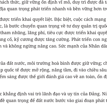
ách thức, giữ vững ổn định vĩ mô, duy trì được đà t
địa quan trọng phát triển nhanh và bền vững hơn tro
ược triển khai quyết liệt. Đặc biệt, cuộc cách mạng 
, là bước chuyển quan trọng về tư duy quản trị quốc
ham nhũng, lãng phí, tiêu cực được triển khai quyết 
g cố, kỷ cương được tăng cường. Phát triển con ngườ
iện và không ngừng nâng cao. Sức mạnh của Nhân dân
của đất nước, môi trường hoà bình được giữ vững; chí
p quốc tế được mở rộng, nâng tầm, đi vào chiều sâu.
m sáng được thế giới đánh giá cao về an toàn, ổn đị
ục khẳng định vai trò lãnh đạo và uy tín của Đảng. 
 đề quan trọng để đất nước bước vào giai đoạn phát 