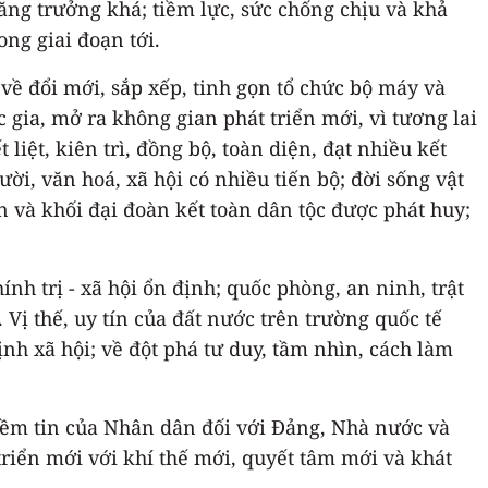
ăng trưởng khá; tiềm lực, sức chống chịu và khả
ng giai đoạn tới.
về đổi mới, sắp xếp, tinh gọn tổ chức bộ máy và
 gia, mở ra không gian phát triển mới, vì tương lai
liệt, kiên trì, đồng bộ, toàn diện, đạt nhiều kết
i, văn hoá, xã hội có nhiều tiến bộ; đời sống vật
 và khối đại đoàn kết toàn dân tộc được phát huy;
nh trị - xã hội ổn định; quốc phòng, an ninh, trật
 Vị thế, uy tín của đất nước trên trường quốc tế
nh xã hội; về đột phá tư duy, tầm nhìn, cách làm
Niềm tin của Nhân dân đối với Đảng, Nhà nước và
triển mới với khí thế mới, quyết tâm mới và khát