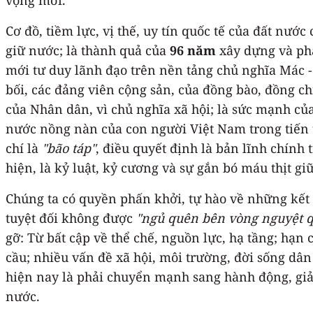
Cơ đồ, tiềm lực, vị thế, uy tín quốc tế của đất nư
giữ nước; là thành quả của
9
6
năm
xây dựng và phá
mới tư duy lãnh đạo trên nền tảng chủ nghĩa Mác -
bối, các đảng viên cộng sản, của đồng bào, đồng chí
của Nhân dân, vì chủ nghĩa xã hội; là sức mạnh của 
nước nồng nàn của con người Việt Nam trong tiến t
chí là
"bão táp"
, điều quyết định là bản lĩnh chính 
hiện, là kỷ luật, kỷ cương và sự gắn bó máu thịt g
Chúng ta có quyền phấn khởi, tự hào về những kết
tuyệt đối không được
"ngủ quên bên vòng nguyệt 
gỡ: Từ bất cập về thể chế, nguồn lực, hạ tầng; hạn
cầu; nhiều vấn đề xã hội, môi trường, đời sống dâ
hiện nay là phải chuyển mạnh sang hành động, giải
nước.