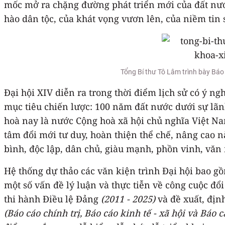
mốc mở ra chặng đường phát triển mới của đất nước 
hào dân tộc, của khát vọng vươn lên, của niềm tin
Tổng Bí thư Tô Lâm trình bày Báo
Đại hội XIV diễn ra trong thời điểm lịch sử có ý ng
mục tiêu chiến lược: 100 năm đất nước dưới sự l
hoà nay là nước Cộng hoà xã hội chủ nghĩa Việt 
tâm đổi mới tư duy, hoàn thiện thể chế, nâng cao n
bình, độc lập, dân chủ, giàu mạnh, phồn vinh, văn
Hệ thống dự thảo các văn kiện trình Đại hội bao g
một số vấn đề lý luận và thực tiễn về công cuộc đ
thi hành Điều lệ Đảng
(2011 - 2025)
và đề xuất, địn
(Báo cáo chính trị, Báo cáo kinh tế - xã hội và Báo