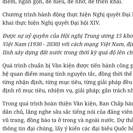
điểm, ngắn gọn, dễ hiểu, dễ nhớ, dễ triển khai.
Chương trình hành động thực hiện Nghị quyết Đại 
khai thực hiện Nghị quyết Đại hội XIV.
Được sự uỷ quyền của Hội nghị Trung ương 15 khoá 
Việt Nam (1930 - 2030) với cách mạng Việt Nam, đị
lĩnh xây dựng đất nước trong thời kỳ quá độ lên ch
Quá trình chuẩn bị Văn kiện được tiến hành công ph
hệ quan điểm mang tính nguyên tắc, đồng thời thể 
từng nhận định, từng mục tiêu, từng giải pháp đều x
định rõ mục tiêu, nhiệm vụ, giải pháp; gắn trách n
Trong quá trình hoàn thiện Văn kiện, Ban Chấp hành
dân chủ, lắng nghe sâu sắc tiếng nói của đảng viên
vũ trang, đồng bào ta ở trong và ngoài nước. Dự th
thông tin đại chúng, lấy ý kiến các đại biểu Quốc h