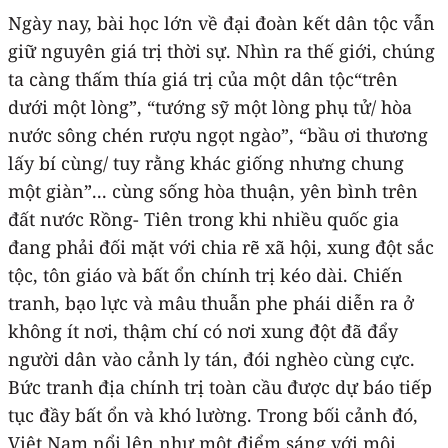
Ngày nay, bài học lớn về đại đoàn kết dân tộc vẫn
giữ nguyên giá trị thời sự. Nhìn ra thế giới, chúng
ta càng thấm thía giá trị của một dân tộc“trên
dưới một lòng”, “tướng sỹ một lòng phụ tử/ hòa
nước sông chén rượu ngọt ngào”, “bầu ơi thương
lấy bí cùng/ tuy rằng khác giống nhưng chung
một giàn”... cùng sống hòa thuận, yên bình trên
đất nước Rồng- Tiên trong khi nhiều quốc gia
đang phải đối mặt với chia rẽ xã hội, xung đột sắc
tộc, tôn giáo và bất ổn chính trị kéo dài. Chiến
tranh, bạo lực và mâu thuẫn phe phái diễn ra ở
không ít nơi, thậm chí có nơi xung đột đã đẩy
người dân vào cảnh ly tán, đói nghèo cùng cực.
Bức tranh địa chính trị toàn cầu được dự báo tiếp
tục đầy bất ổn và khó lường. Trong bối cảnh đó,
Việt Nam nổi lên như một điểm sáng với môi