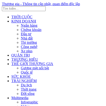
Thương gia - Thông tin cập nhật, quan điểm độc lập
THỜI CUỘC
KINH DOANH
Ngân hàng
Chứng khoán
Đầu tư
Nhà đất
Thị trường
Công nghệ
Xe plus
QUẢN TRỊ
THƯƠNG HIỆU
THẾ GIỚI THƯƠNG GIA
Gương mặt nổi bật
Quốc tế
SỨC KHỎE
TRẢI NGHIỆM
Du lịch
Thời trang
Đời sống
Multimedia
Infographic