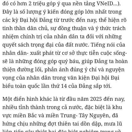
đó có hơn 2 triệu góp ý qua nền tảng VNeID...).
Đây là số lượng ý kiến đóng góp lớn nhất trong
các kỳ Đại hội Đảng từ trước đến nay, thể hiện rõ
tinh thần dân chủ, sự đồng thuận và ý thức trách
nhiệm chính trị của nhân dân ta đối với những
quyết sách trọng đại của đất nước. Tiếng nói của
nhân dân- xuất phát từ cơ sở thực tiễn cuộc sống-
sẽ là những đóng góp quý báu, giúp Đảng ta hoàn
thiện đường lối, phản ánh đúng ý chí và nguyện
vọng của nhân dân trong văn kiện Đại hội Đại
biểu toàn quốc lần thứ 14 của Đảng sắp tới.
Một điển hình khác là từ đầu năm 2025 đến nay,
nhiều tỉnh thành trong cả nước, đặc biệt là khu
vực miền Bắc và miền Trung- Tây Nguyên, đã
hứng chịu những đợt thiên tai dồn dập, mưa lũ
liên tiếp gây thiệt hại đặc biệt nghiêm trọng về