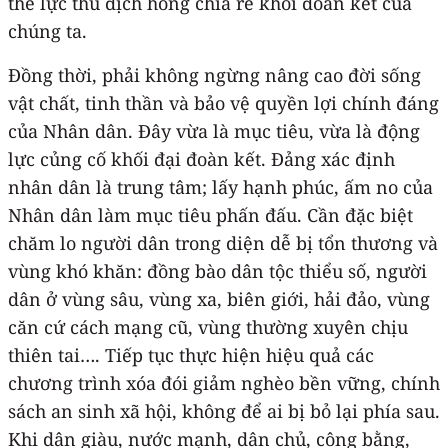
thế lực thù địch hòng chia rẽ khối đoàn kết của
chúng ta.
Đồng thời, phải không ngừng nâng cao đời sống
vật chất, tinh thần và bảo vệ quyền lợi chính đáng
của Nhân dân. Đây vừa là mục tiêu, vừa là động
lực củng cố khối đại đoàn kết. Đảng xác định
nhân dân là trung tâm; lấy hạnh phúc, ấm no của
Nhân dân làm mục tiêu phấn đấu. Cần đặc biệt
chăm lo người dân trong diện dễ bị tổn thương và
vùng khó khăn: đồng bào dân tộc thiểu số, người
dân ở vùng sâu, vùng xa, biên giới, hải đảo, vùng
căn cứ cách mạng cũ, vùng thường xuyên chịu
thiên tai…. Tiếp tục thực hiện hiệu quả các
chương trình xóa đói giảm nghèo bền vững, chính
sách an sinh xã hội, không để ai bị bỏ lại phía sau.
Khi dân giàu, nước mạnh, dân chủ, công bằng,