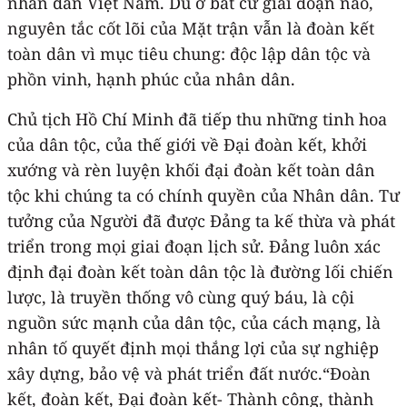
nhân dân Việt Nam. Dù ở bất cứ giai đoạn nào,
nguyên tắc cốt lõi của Mặt trận vẫn là đoàn kết
toàn dân vì mục tiêu chung: độc lập dân tộc và
phồn vinh, hạnh phúc của nhân dân.
Chủ tịch Hồ Chí Minh đã tiếp thu những tinh hoa
của dân tộc, của thế giới về Đại đoàn kết, khởi
xướng và rèn luyện khối đại đoàn kết toàn dân
tộc khi chúng ta có chính quyền của Nhân dân. Tư
tưởng của Người đã được Đảng ta kế thừa và phát
triển trong mọi giai đoạn lịch sử. Đảng luôn xác
định đại đoàn kết toàn dân tộc là đường lối chiến
lược, là truyền thống vô cùng quý báu, là cội
nguồn sức mạnh của dân tộc, của cách mạng, là
nhân tố quyết định mọi thắng lợi của sự nghiệp
xây dựng, bảo vệ và phát triển đất nước.“Đoàn
kết, đoàn kết, Đại đoàn kết- Thành công, thành