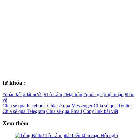
từ khóa :
#đoàn kết
#đất nước
#Tô Lâm
#Mặt trận
#quốc gia
#hội nhập
#bảo
vệ
Chia sẻ qua Facebook
Chia sẻ qua Messenger
Chia sẻ qua Twitter
Chia sẻ qua Telegram
Chia sẻ qua Email
Copy link bài viết
Xem thêm