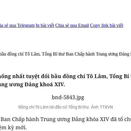
ia sẻ qua Telegram
In bài viết
Chia sẻ qua Email
Copy link bài viết
bầu đồng chí Tô Lâm, Tổng Bí thư Ban Chấp hành Trung ương Đảng k
ng nhất tuyệt đối bầu đồng chí Tô Lâm, Tổng Bí
rung ương Đảng khoá XIV.
Đồng chí Tô Lâm tái đắc cử Tổng Bí thư. Ảnh: TTXVN
, Ban Chấp hành Trung ương Đảng khóa XIV đã tổ ch
iệm kỳ mới.