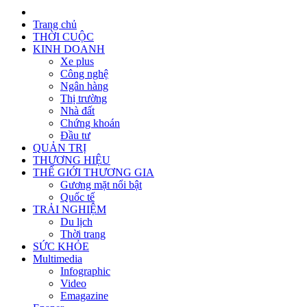
Trang chủ
THỜI CUỘC
KINH DOANH
Xe plus
Công nghệ
Ngân hàng
Thị trường
Nhà đất
Chứng khoán
Đầu tư
QUẢN TRỊ
THƯƠNG HIỆU
THẾ GIỚI THƯƠNG GIA
Gương mặt nổi bật
Quốc tế
TRẢI NGHIỆM
Du lịch
Thời trang
SỨC KHỎE
Multimedia
Infographic
Video
Emagazine