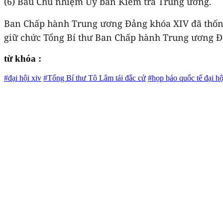
(6) Bầu Chủ nhiệm Ủy ban Kiểm tra Trung ương.
Ban Chấp hành Trung ương Đảng khóa XIV đã thống 
giữ chức Tổng Bí thư Ban Chấp hành Trung ương Đả
từ khóa :
#đại hội xiv
#Tổng Bí thư Tô Lâm tái đắc cử
#họp báo quốc tế đại hộ