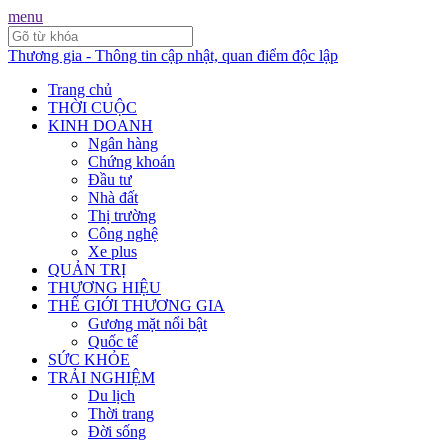
menu
Thương gia - Thông tin cập nhật, quan điểm độc lập
Trang chủ
THỜI CUỘC
KINH DOANH
Ngân hàng
Chứng khoán
Đầu tư
Nhà đất
Thị trường
Công nghệ
Xe plus
QUẢN TRỊ
THƯƠNG HIỆU
THẾ GIỚI THƯƠNG GIA
Gương mặt nổi bật
Quốc tế
SỨC KHỎE
TRẢI NGHIỆM
Du lịch
Thời trang
Đời sống