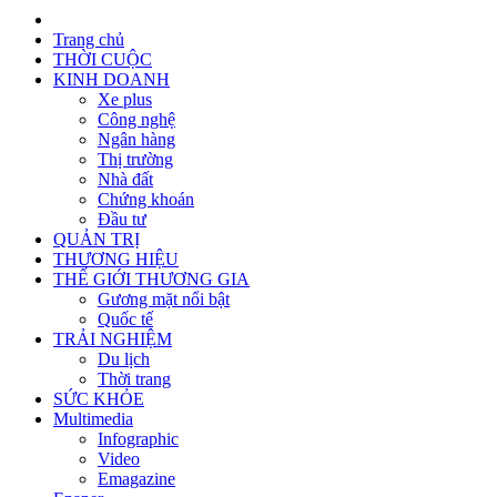
Trang chủ
THỜI CUỘC
KINH DOANH
Xe plus
Công nghệ
Ngân hàng
Thị trường
Nhà đất
Chứng khoán
Đầu tư
QUẢN TRỊ
THƯƠNG HIỆU
THẾ GIỚI THƯƠNG GIA
Gương mặt nổi bật
Quốc tế
TRẢI NGHIỆM
Du lịch
Thời trang
SỨC KHỎE
Multimedia
Infographic
Video
Emagazine