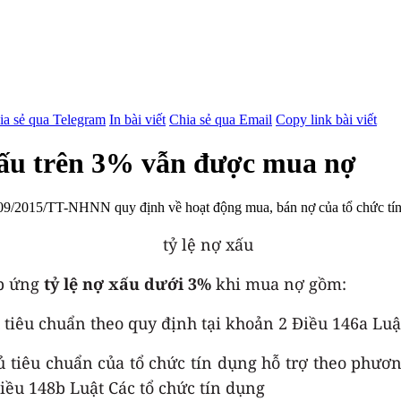
ia sẻ qua Telegram
In bài viết
Chia sẻ qua Email
Copy link bài viết
 xấu trên 3% vẫn được mua nợ
/2015/TT-NHNN quy định về hoạt động mua, bán nợ của tổ chức tín dụ
áp ứng
tỷ lệ nợ xấu dưới 3%
khi mua nợ gồm:
tiêu chuẩn theo quy định tại khoản 2 Điều 146a Luật
 tiêu chuẩn của tổ chức tín dụng hỗ trợ theo phươn
iều 148b Luật Các tổ chức tín dụng