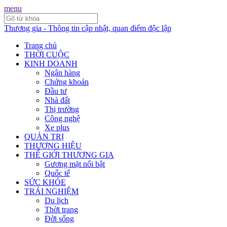
menu
Thương gia - Thông tin cập nhật, quan điểm độc lập
Trang chủ
THỜI CUỘC
KINH DOANH
Ngân hàng
Chứng khoán
Đầu tư
Nhà đất
Thị trường
Công nghệ
Xe plus
QUẢN TRỊ
THƯƠNG HIỆU
THẾ GIỚI THƯƠNG GIA
Gương mặt nổi bật
Quốc tế
SỨC KHỎE
TRẢI NGHIỆM
Du lịch
Thời trang
Đời sống