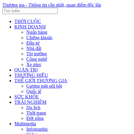
Thương gia - Thông tin cập nhật, quan điểm độc lập
THỜI CUỘC
KINH DOANH
Ngân hàng
Chứng khoán
Đầu tư
Nhà đất
Thị trường
Công nghệ
Xe plus
QUẢN TRỊ
THƯƠNG HIỆU
THẾ GIỚI THƯƠNG GIA
Gương mặt nổi bật
Quốc tế
SỨC KHỎE
TRẢI NGHIỆM
Du lịch
Thời trang
Đời sống
Multimedia
Infographic