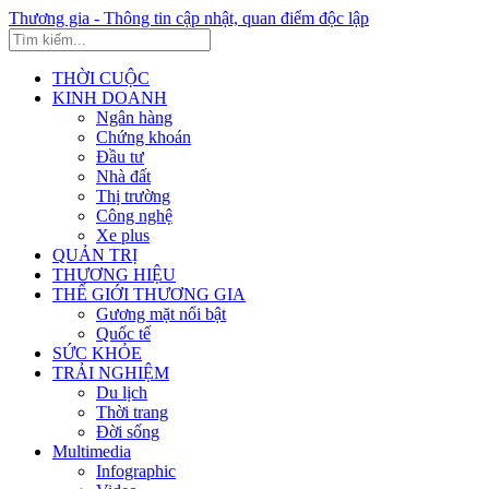
Thương gia - Thông tin cập nhật, quan điểm độc lập
THỜI CUỘC
KINH DOANH
Ngân hàng
Chứng khoán
Đầu tư
Nhà đất
Thị trường
Công nghệ
Xe plus
QUẢN TRỊ
THƯƠNG HIỆU
THẾ GIỚI THƯƠNG GIA
Gương mặt nổi bật
Quốc tế
SỨC KHỎE
TRẢI NGHIỆM
Du lịch
Thời trang
Đời sống
Multimedia
Infographic