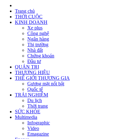
Trang chủ
THỜI CUỘC
KINH DOANH
Xe plus
Công nghệ
Ngân hàng
Thị trường
Nhà đất
Chứng khoán
Đầu tư
QUẢN TRỊ
THƯƠNG HIỆU
THẾ GIỚI THƯƠNG GIA
Gương mặt nổi bật
Quốc tế
TRẢI NGHIỆM
Du lịch
Thời trang
SỨC KHỎE
Multimedia
Infographic
Video
Emagazine