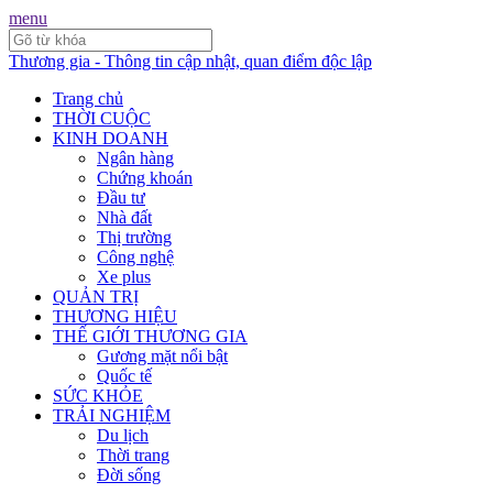
menu
Thương gia - Thông tin cập nhật, quan điểm độc lập
Trang chủ
THỜI CUỘC
KINH DOANH
Ngân hàng
Chứng khoán
Đầu tư
Nhà đất
Thị trường
Công nghệ
Xe plus
QUẢN TRỊ
THƯƠNG HIỆU
THẾ GIỚI THƯƠNG GIA
Gương mặt nổi bật
Quốc tế
SỨC KHỎE
TRẢI NGHIỆM
Du lịch
Thời trang
Đời sống