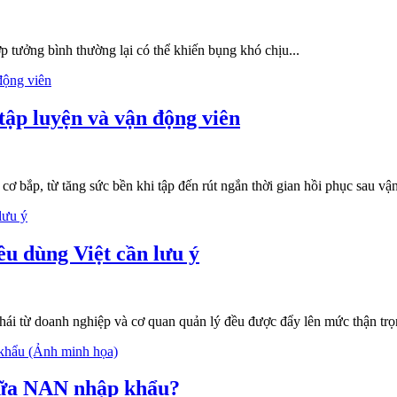
p tưởng bình thường lại có thể khiến bụng khó chịu...
tập luyện và vận động viên
cơ bắp, từ tăng sức bền khi tập đến rút ngắn thời gian hồi phục sau vận
êu dùng Việt cần lưu ý
 thái từ doanh nghiệp và cơ quan quản lý đều được đẩy lên mức thận trọn
 sữa NAN nhập khẩu?