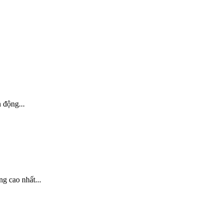
 động...
g cao nhất...