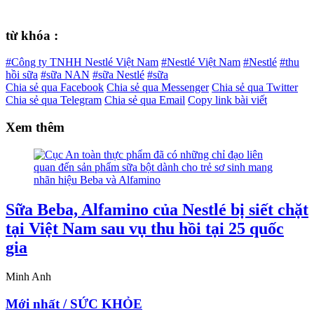
từ khóa :
#Công ty TNHH Nestlé Việt Nam
#Nestlé Việt Nam
#Nestlé
#thu
hồi sữa
#sữa NAN
#sữa Nestlé
#sữa
Chia sẻ qua Facebook
Chia sẻ qua Messenger
Chia sẻ qua Twitter
Chia sẻ qua Telegram
Chia sẻ qua Email
Copy link bài viết
Xem thêm
Sữa Beba, Alfamino của Nestlé bị siết chặt
tại Việt Nam sau vụ thu hồi tại 25 quốc
gia
Minh Anh
Mới nhất / SỨC KHỎE