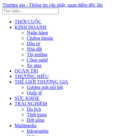
Thương gia - Thông tin cập nhật, quan điểm độc lập
THỜI CUỘC
KINH DOANH
Ngân hàng
Chứng khoán
Đầu tư
Nhà đất
Thị trường
Công nghệ
Xe plus
QUẢN TRỊ
THƯƠNG HIỆU
THẾ GIỚI THƯƠNG GIA
Gương mặt nổi bật
Quốc tế
SỨC KHỎE
TRẢI NGHIỆM
Du lịch
Thời trang
Đời sống
Multimedia
Infographic