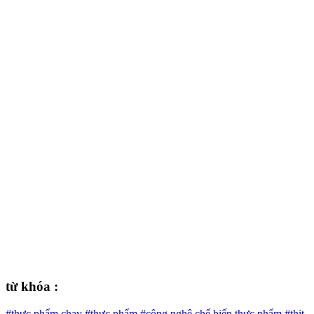
từ khóa :
#thực phẩm chay
#thực phẩm
#công nghệ chế biến thực phẩm
#thịt