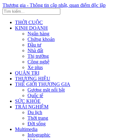
Thương gia - Thông tin cập nhật, quan điểm độc lập
THỜI CUỘC
KINH DOANH
Ngân hàng
Chứng khoán
Đầu tư
Nhà đất
Thị trường
Công nghệ
Xe plus
QUẢN TRỊ
THƯƠNG HIỆU
THẾ GIỚI THƯƠNG GIA
Gương mặt nổi bật
Quốc tế
SỨC KHỎE
TRẢI NGHIỆM
Du lịch
Thời trang
Đời sống
Multimedia
Infographic