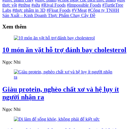
thực vật
#trứng
#sữa
#Rival Foods
#Impossible Foods
#TurtleTree
Labs
#thực phẩm in 3D
#Float Foods
#VMeat
#Công ty TNHH
Sản Xuất – Kinh Doanh Thực Phẩm Chay Cây Đề
Xem thêm
10 món ăn vặt hỗ trợ đánh bay cholesterol
Ngọc Nhi
Giàu protein, nghèo chất xơ và hệ lụy ít
người nhận ra
Ngọc Nhi