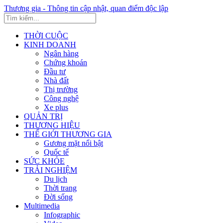
Thương gia - Thông tin cập nhật, quan điểm độc lập
THỜI CUỘC
KINH DOANH
Ngân hàng
Chứng khoán
Đầu tư
Nhà đất
Thị trường
Công nghệ
Xe plus
QUẢN TRỊ
THƯƠNG HIỆU
THẾ GIỚI THƯƠNG GIA
Gương mặt nổi bật
Quốc tế
SỨC KHỎE
TRẢI NGHIỆM
Du lịch
Thời trang
Đời sống
Multimedia
Infographic