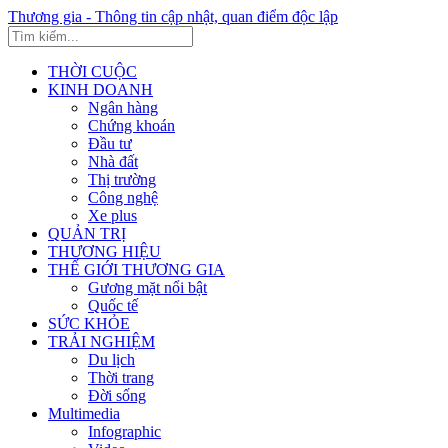
Thương gia - Thông tin cập nhật, quan điểm độc lập
THỜI CUỘC
KINH DOANH
Ngân hàng
Chứng khoán
Đầu tư
Nhà đất
Thị trường
Công nghệ
Xe plus
QUẢN TRỊ
THƯƠNG HIỆU
THẾ GIỚI THƯƠNG GIA
Gương mặt nổi bật
Quốc tế
SỨC KHỎE
TRẢI NGHIỆM
Du lịch
Thời trang
Đời sống
Multimedia
Infographic