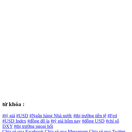
từ khóa :
#tỷ giá
#USD
#Ngân hàng Nhà nước
#thị trường tiền tệ
#Fed
#USD Index
#đồng đô la
#tỷ giá hôm nay
#đồng USD
#chỉ số
DXY
#thị trường ngoại hối
Chia sẻ qua Facebook
Chia sẻ qua Messenger
Chia sẻ qua Twitter