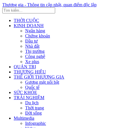
Thương gia - Thông tin cập nhật, quan điểm độc lập
THỜI CUỘC
KINH DOANH
Ngân hàng
Chứng khoán
Đầu tư
Nhà đất
Thị trường
Công nghệ
Xe plus
QUẢN TRỊ
THƯƠNG HIỆU
THẾ GIỚI THƯƠNG GIA
Gương mặt nổi bật
Quốc tế
SỨC KHỎE
TRẢI NGHIỆM
Du lịch
Thời trang
Đời sống
Multimedia
Infographic