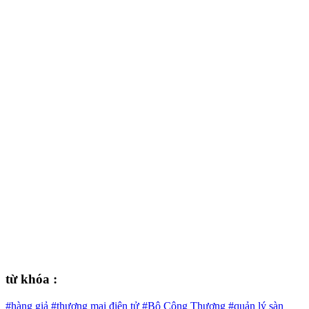
từ khóa :
#hàng giả
#thương mại điện tử
#Bộ Công Thương
#quản lý sàn