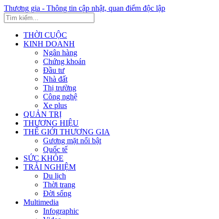
Thương gia - Thông tin cập nhật, quan điểm độc lập
THỜI CUỘC
KINH DOANH
Ngân hàng
Chứng khoán
Đầu tư
Nhà đất
Thị trường
Công nghệ
Xe plus
QUẢN TRỊ
THƯƠNG HIỆU
THẾ GIỚI THƯƠNG GIA
Gương mặt nổi bật
Quốc tế
SỨC KHỎE
TRẢI NGHIỆM
Du lịch
Thời trang
Đời sống
Multimedia
Infographic