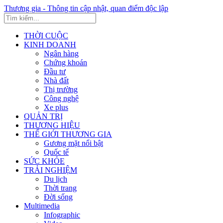
Thương gia - Thông tin cập nhật, quan điểm độc lập
THỜI CUỘC
KINH DOANH
Ngân hàng
Chứng khoán
Đầu tư
Nhà đất
Thị trường
Công nghệ
Xe plus
QUẢN TRỊ
THƯƠNG HIỆU
THẾ GIỚI THƯƠNG GIA
Gương mặt nổi bật
Quốc tế
SỨC KHỎE
TRẢI NGHIỆM
Du lịch
Thời trang
Đời sống
Multimedia
Infographic