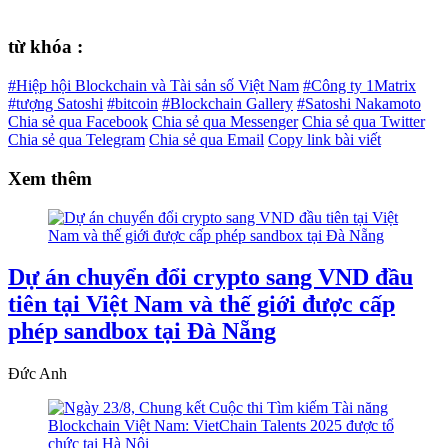
từ khóa :
#Hiệp hội Blockchain và Tài sản số Việt Nam
#Công ty 1Matrix
#tượng Satoshi
#bitcoin
#Blockchain Gallery
#Satoshi Nakamoto
Chia sẻ qua Facebook
Chia sẻ qua Messenger
Chia sẻ qua Twitter
Chia sẻ qua Telegram
Chia sẻ qua Email
Copy link bài viết
Xem thêm
Dự án chuyển đổi crypto sang VND đầu
tiên tại Việt Nam và thế giới được cấp
phép sandbox tại Đà Nẵng
Đức Anh