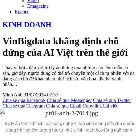
Video
Emagazine
Epaper
KINH DOANH
VinBigdata khẳng định chỗ
đứng của AI Việt trên thế giới
Thay vì hỏi - đáp với trợ lý ảo thông qua những câu lệnh mẫu có
sẵn, giờ đây, người dùng có thể trò chuyện một cách tự nhiên với đa
dạng các chủ đề khác nhau như lịch sử, văn hoá, địa lý, danh
nhân....
Minh Anh
31/07/2024 07:57
Chia sẻ qua Facebook
Chia sẻ qua Messenger
Chia sẻ qua Twitter
Chia sẻ qua Telegram
Chia sẻ qua Email
Copy link bài viết
Trợ lý ảo ViVi 2.0 tích hợp công nghệ AI tạo sinh mang đến cho người
dùng trải nghiệm tương tác tự nhiên, linh hoạt theo từng ngữ cảnh