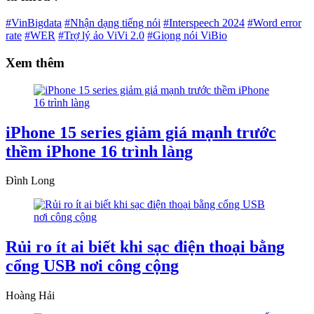
#VinBigdata
#Nhận dạng tiếng nói
#Interspeech 2024
#Word error
rate
#WER
#Trợ lý ảo ViVi 2.0
#Giọng nói ViBio
Xem thêm
iPhone 15 series giảm giá mạnh trước
thềm iPhone 16 trình làng
Đình Long
Rủi ro ít ai biết khi sạc điện thoại bằng
cổng USB nơi công cộng
Hoàng Hải