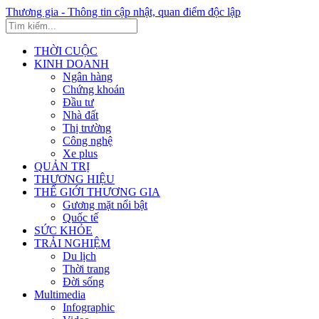
Thương gia - Thông tin cập nhật, quan điểm độc lập
THỜI CUỘC
KINH DOANH
Ngân hàng
Chứng khoán
Đầu tư
Nhà đất
Thị trường
Công nghệ
Xe plus
QUẢN TRỊ
THƯƠNG HIỆU
THẾ GIỚI THƯƠNG GIA
Gương mặt nổi bật
Quốc tế
SỨC KHỎE
TRẢI NGHIỆM
Du lịch
Thời trang
Đời sống
Multimedia
Infographic