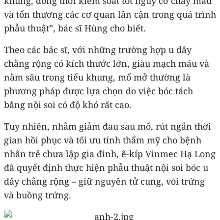
khung, đồng thời kiểm soát tốt nguy cơ chảy máu
và tổn thương các cơ quan lân cận trong quá trình
phẫu thuật”, bác sĩ Hùng cho biết.
Theo các bác sĩ, với những trường hợp u dây
chằng rộng có kích thước lớn, giàu mạch máu và
nằm sâu trong tiểu khung, mổ mở thường là
phương pháp được lựa chọn do việc bóc tách
bằng nội soi có độ khó rất cao.
Tuy nhiên, nhằm giảm đau sau mổ, rút ngắn thời
gian hồi phục và tối ưu tính thẩm mỹ cho bệnh
nhân trẻ chưa lập gia đình, ê-kíp Vinmec Hạ Long
đã quyết định thực hiện phẫu thuật nội soi bóc u
dây chằng rộng – giữ nguyên tử cung, vòi trứng
và buồng trứng.