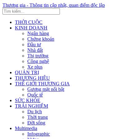
Thương gia - Thông tin cập nhật, quan điểm độc lập
THỜI CUỘC
KINH DOANH
Ngân hàng
Chứng khoán
Đầu tư
Nhà đất
Thị trường
Công nghệ
Xe plus
QUẢN TRỊ
THƯƠNG HIỆU
THẾ GIỚI THƯƠNG GIA
Gương mặt nổi bật
Quốc tế
SỨC KHỎE
TRẢI NGHIỆM
Du lịch
Thời trang
Đời sống
Multimedia
Infographic