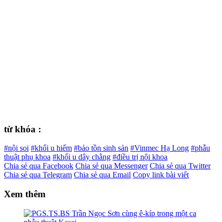
từ khóa :
#nội soi
#khối u hiếm
#bảo tồn sinh sản
#Vinmec Hạ Long
#phẫu
thuật phụ khoa
#khối u dây chằng
#điều trị nội khoa
Chia sẻ qua Facebook
Chia sẻ qua Messenger
Chia sẻ qua Twitter
Chia sẻ qua Telegram
Chia sẻ qua Email
Copy link bài viết
Xem thêm