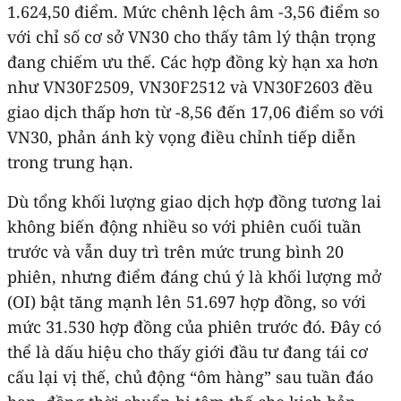
1.624,50 điểm. Mức chênh lệch âm -3,56 điểm so
với chỉ số cơ sở VN30 cho thấy tâm lý thận trọng
đang chiếm ưu thế. Các hợp đồng kỳ hạn xa hơn
như VN30F2509, VN30F2512 và VN30F2603 đều
giao dịch thấp hơn từ -8,56 đến 17,06 điểm so với
VN30, phản ánh kỳ vọng điều chỉnh tiếp diễn
trong trung hạn.
Dù tổng khối lượng giao dịch hợp đồng tương lai
không biến động nhiều so với phiên cuối tuần
trước và vẫn duy trì trên mức trung bình 20
phiên, nhưng điểm đáng chú ý là khối lượng mở
(OI) bật tăng mạnh lên 51.697 hợp đồng, so với
mức 31.530 hợp đồng của phiên trước đó. Đây có
thể là dấu hiệu cho thấy giới đầu tư đang tái cơ
cấu lại vị thế, chủ động “ôm hàng” sau tuần đáo