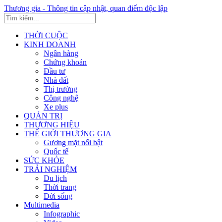
Thương gia - Thông tin cập nhật, quan điểm độc lập
THỜI CUỘC
KINH DOANH
Ngân hàng
Chứng khoán
Đầu tư
Nhà đất
Thị trường
Công nghệ
Xe plus
QUẢN TRỊ
THƯƠNG HIỆU
THẾ GIỚI THƯƠNG GIA
Gương mặt nổi bật
Quốc tế
SỨC KHỎE
TRẢI NGHIỆM
Du lịch
Thời trang
Đời sống
Multimedia
Infographic