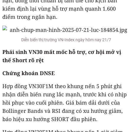
hạn, đồng thời chuẩn bị tâm thế cho kịch bản
kiểm định lại vùng hỗ trợ mạnh quanh 1.600
điểm trong ngắn hạn.
Diễn biến thị trường VN-Index ngày hôm nay 21/7
Phái sinh VN30 mất m
ốc hỗ trợ, cơ hội mở vị
thế Short rõ rệt
Chứng khoán DNSE
Hợp đồng VN30F1M theo khung nến 5 phút ghi
nhận diễn biến rung lắc mạnh, trước khi có nhịp
hồi phục vào cuối phiên. Giá bám dải dưới của
Bollinger Bands và RSI đang có xu hướng giảm,
báo hiệu xu hướng SHORT đầu phiên.
Hợp đồng VN30F1M theo khung nến 1 giờ giảm