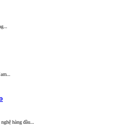
g...
Nam...
o
 nghệ hàng đầu...