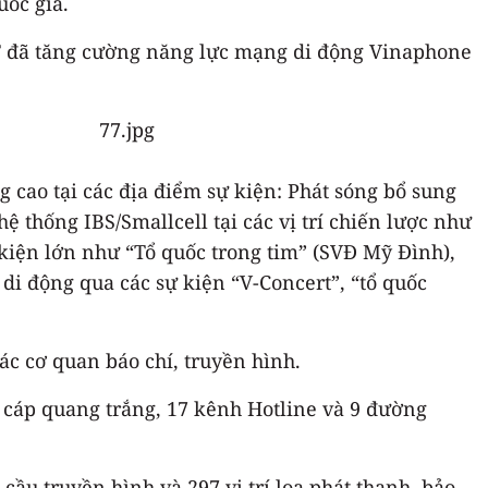
uốc gia.
PT đã tăng cường năng lực mạng di động Vinaphone
 cao tại các địa điểm sự kiện: Phát sóng bổ sung
ệ thống IBS/Smallcell tại các vị trí chiến lược như
 kiện lớn như “Tổ quốc trong tim” (SVĐ Mỹ Đình),
 di động qua các sự kiện “V-Concert”, “tổ quốc
ác cơ quan báo chí, truyền hình.
 cáp quang trắng, 17 kênh Hotline và 9 đường
ầu truyền hình và 297 vị trí loa phát thanh, bảo