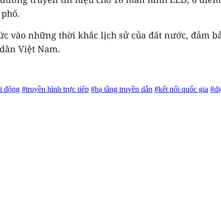
 phố.
sức vào những thời khắc lịch sử của đất nước, đảm b
 dân Việt Nam.
i động
#truyền hình trực tiếp
#hạ tầng truyền dẫn
#kết nối quốc gia
#d