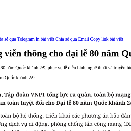
ia sẻ qua Telegram
In bài viết
Chia sẻ qua Email
Copy link bài viết
 viễn thông cho đại lễ 80 năm Q
0 năm Quốc khánh 2/9, phục vụ lễ diễu binh, nghệ thuật và truyền hình
a, Tập đoàn VNPT tổng lực ra quân, toàn bộ mạng 
n toàn tuyệt đối cho Đại lễ 80 năm Quốc khánh 2/
u toàn bộ hệ thống, triển khai các phương án bảo đả
lượng dịch vụ di động, phòng chống tấn công mạng (