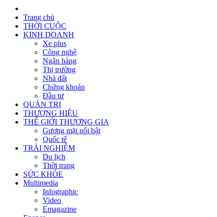
Trang chủ
THỜI CUỘC
KINH DOANH
Xe plus
Công nghệ
Ngân hàng
Thị trường
Nhà đất
Chứng khoán
Đầu tư
QUẢN TRỊ
THƯƠNG HIỆU
THẾ GIỚI THƯƠNG GIA
Gương mặt nổi bật
Quốc tế
TRẢI NGHIỆM
Du lịch
Thời trang
SỨC KHỎE
Multimedia
Infographic
Video
Emagazine