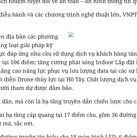
ách nhiệm tuyệt đối về an toàn – an ninh thông tin q
, diễu hành và các chương trình nghệ thuật lớn, VN
ên địa bàn các phường
ng loạt giải pháp kỹ
lực đáp ứng nhu cầu sử dụng dịch vụ khách hàng tăng
 tại 106 điểm; tăng cường phát sóng Indoor Lắp đặt h
nâng cao năng lực phục vụ lưu lượng data tại các sự
h diễn Drone thủy lực tại Hồ Tây. Chất lượng dịch vụ
người tham dự được đảm bảo.
dân, mà còn là hạ tầng truyền dẫn chiến lược cho c
ai hạ tầng cáp quang tại 17 điểm cầu, gồm 36 đường
 mà, sắc nét.
ường truyền tín hiệu cho 18 màn hình LED, 6 điểm c