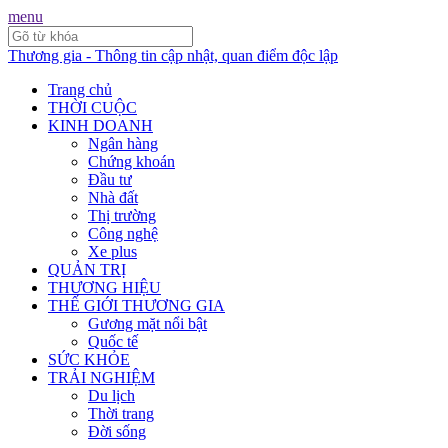
menu
Thương gia - Thông tin cập nhật, quan điểm độc lập
Trang chủ
THỜI CUỘC
KINH DOANH
Ngân hàng
Chứng khoán
Đầu tư
Nhà đất
Thị trường
Công nghệ
Xe plus
QUẢN TRỊ
THƯƠNG HIỆU
THẾ GIỚI THƯƠNG GIA
Gương mặt nổi bật
Quốc tế
SỨC KHỎE
TRẢI NGHIỆM
Du lịch
Thời trang
Đời sống