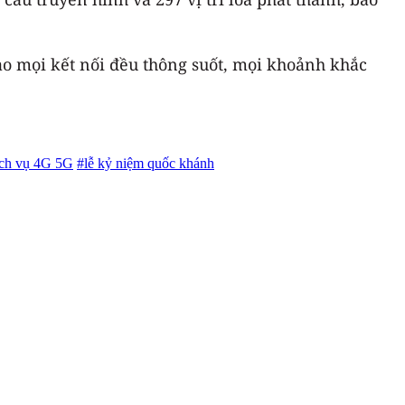
ảo mọi kết nối đều thông suốt, mọi khoảnh khắc
ịch vụ 4G 5G
#lễ kỷ niệm quốc khánh