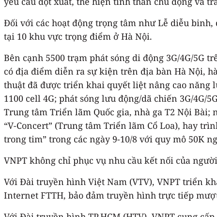
yêu cầu đột xuất, thể hiện tinh thần chủ động và tr
Đối với các hoạt động trọng tâm như Lễ diễu binh
tại 10 khu vực trọng điểm ở Hà Nội.
Bên cạnh 5500 trạm phát sóng di động 3G/4G/5G tr
có địa điểm diễn ra sự kiện trên địa bàn Hà Nội, hà
thuật đã được triển khai quyết liệt nâng cao năng 
1100 cell 4G; phát sóng lưu động/dã chiến 3G/4G/5G
Trung tâm Triển lãm Quốc gia, nhà ga T2 Nội Bài; 
“V-Concert” (Trung tâm Triển lãm Cổ Loa), hay trìn
trong tim” trong các ngày 9-10/8 với quy mô 50K 
VNPT không chỉ phục vụ nhu cầu kết nối của người 
Với Đài truyền hình Việt Nam (VTV), VNPT triển kh
Internet FTTH, bảo đảm truyền hình trực tiếp mượt
Với Đài truyền hình TP.HCM (HTV), VNPT cung cấp đ