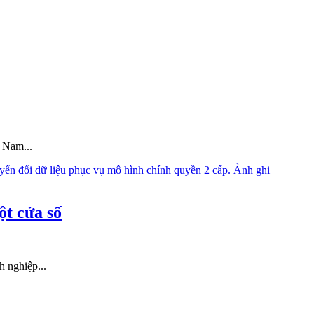
 Nam...
ột cửa số
 nghiệp...