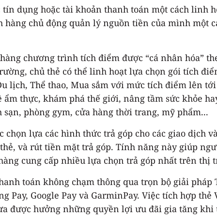
tín dụng hoặc tài khoản thanh toán một cách linh h
h hàng chủ động quản lý nguồn tiền của mình một cá
àng chương trình tích điểm được “cá nhân hóa” theo
 trường, chủ thẻ có thể linh hoạt lựa chọn gói tích đ
 lịch, Thể thao, Mua sắm với mức tích điểm lên tớ
 ẩm thực, khám phá thế giới, nâng tầm sức khỏe hay
 sạn, phòng gym, cửa hàng thời trang, mỹ phẩm...
 chọn lựa các hình thức trả góp cho các giao dịch v
 thẻ, và rút tiền mặt trả góp. Tính năng này giúp ng
àng cung cấp nhiều lựa chọn trả góp nhất trên thị 
thanh toán không chạm thông qua trọn bộ giải pháp 
 Pay, Google Pay và GarminPay. Việc tích hợp thẻ 
 vừa được hưởng những quyền lợi ưu đãi gia tăng kh