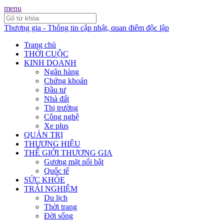
menu
Thương gia - Thông tin cập nhật, quan điểm độc lập
Trang chủ
THỜI CUỘC
KINH DOANH
Ngân hàng
Chứng khoán
Đầu tư
Nhà đất
Thị trường
Công nghệ
Xe plus
QUẢN TRỊ
THƯƠNG HIỆU
THẾ GIỚI THƯƠNG GIA
Gương mặt nổi bật
Quốc tế
SỨC KHỎE
TRẢI NGHIỆM
Du lịch
Thời trang
Đời sống