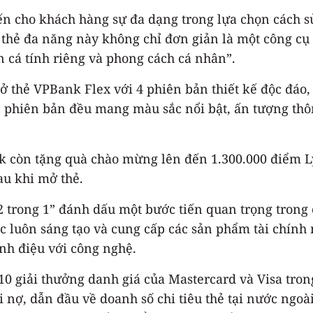
ến cho khách hàng sự đa dạng trong lựa chọn cách 
thẻ đa năng này không chỉ đơn giản là một công cụ 
n cá tính riêng và phong cách cá nhân”.
ở thẻ VPBank Flex với 4 phiên bản thiết kế độc đáo
ác phiên bản đều mang màu sắc nổi bật, ấn tượng thô
nk còn tặng quà chào mừng lên đến 1.300.000 điểm 
au khi mở thẻ.
 trong 1” đánh dấu một bước tiến quan trọng trong
c luôn sáng tạo và cung cấp các sản phẩm tài chín
ành điệu với công nghệ.
10 giải thưởng danh giá của Mastercard và Visa tr
hi nợ, dẫn đầu về doanh số chi tiêu thẻ tại nước ngo