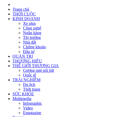
Trang chủ
THỜI CUỘC
KINH DOANH
Xe plus
Công nghệ
Ngân hàng
Thị trường
Nhà đất
Chứng khoán
Đầu tư
QUẢN TRỊ
THƯƠNG HIỆU
THẾ GIỚI THƯƠNG GIA
Gương mặt nổi bật
Quốc tế
TRẢI NGHIỆM
Du lịch
Thời trang
SỨC KHỎE
Multimedia
Infographic
Video
Emagazine