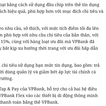
oạt bằng cách sử dụng đầu chip trên thẻ tín dụng
ch hiệu quả, phù hợp hơn với mục đích chi tiêu và
 nhu cầu, sở thích, với mức tích điểm tối đa lên
iểm phù hợp với nhu cầu chi tiêu của bản thân, với
i 15%, cùng với hàng loạt ưu đãi mà VPBank đã
 bắt kịp xu hướng thời trang với ưu đãi hấp dẫn
à chi tiêu sử dụng hạn mức tín dụng, bao gồm: trả
ười dùng quản lý và giảm bớt áp lực tài chính cá
trường.
Tap & Pay của VPBank, hỗ trợ cho cả hai hệ điều
VPBank Flex vào các thiết bị di động thông minh
i thanh toán bằng thẻ VPBank.