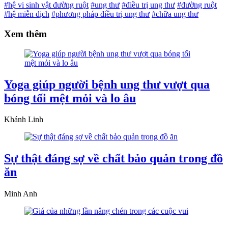
#hệ vi sinh vật đường ruột
#ung thư
#điều trị ung thư
#đường ruột
#hệ miễn dịch
#phương pháp điều trị ung thư
#chữa ung thư
Xem thêm
Yoga giúp người bệnh ung thư vượt qua
bóng tối mệt mỏi và lo âu
Khánh Linh
Sự thật đáng sợ về chất bảo quản trong đồ
ăn
Minh Anh