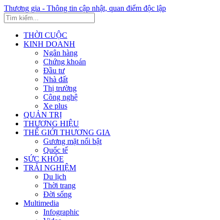
Thương gia - Thông tin cập nhật, quan điểm độc lập
THỜI CUỘC
KINH DOANH
Ngân hàng
Chứng khoán
Đầu tư
Nhà đất
Thị trường
Công nghệ
Xe plus
QUẢN TRỊ
THƯƠNG HIỆU
THẾ GIỚI THƯƠNG GIA
Gương mặt nổi bật
Quốc tế
SỨC KHỎE
TRẢI NGHIỆM
Du lịch
Thời trang
Đời sống
Multimedia
Infographic