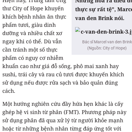
Nhưng hóa ra điều đ
thư City of Hope khuyến
thực sự rất tệ”, Marc
khích bệnh nhân ăn thực
van den Brink nói.
phẩm tươi, giàu dinh
dưỡng và nhiều chất xơ
ngay khi có thể. Dù vẫn
Bác sĩ Marcel van den Brink
(Nguồn: City of Hope)
cần tránh một số thực
phẩm có nguy cơ nhiễm
khuẩn cao như giá đỗ sống, phô mai xanh hay
sushi, trái cây và rau củ tươi được khuyến khích
sử dụng nếu được rửa sạch và bảo quản đúng
cách.
Một hướng nghiên cứu đầy hứa hẹn khác là cấy
ghép hệ vi sinh từ phân (FMT). Phương pháp này
sử dụng phân đã qua xử lý từ người khỏe mạnh
hoặc từ những bệnh nhân từng đáp ứng tốt với