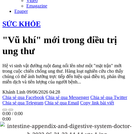
Video
Emagazine
Epaper
SỨC KHỎE
"Vũ khí" mới trong điều trị
ung thư
Hệ vi sinh vật đường ruột đang nổi lên như một "mặt trận" mới
trong cuộc chiến chống ung thư. Hàng loạt nghiên cứu cho thấy
chúng có thể ảnh hưởng trực tiếp đến hiệu quả điều trị, phản ứng
miễn dịch và tiên lượng của người bệnh...
Khánh Linh
09/06/2026 04:28
Chia sẻ qua Facebook
Chia sẻ qua Messenger
Chia sẻ qua Twitter
Chia sẻ qua Telegram
Chia sẻ qua Email
Copy link bài viết
0:00
/
0:00
0:00