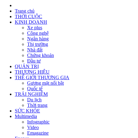
Trang chủ
THỜI CUỘC
KINH DOANH
Xe plus
Công nghệ
Ngân hàng
Thị trường
Nhà đất
Chứng khoán
Đầu tư
QUẢN TRỊ
THƯƠNG HIỆU
THẾ GIỚI THƯƠNG GIA
Gương mặt nổi bật
Quốc tế
TRẢI NGHIỆM
Du lịch
Thời trang
SỨC KHỎE
Multimedia
Infographic
Video
Emagazine