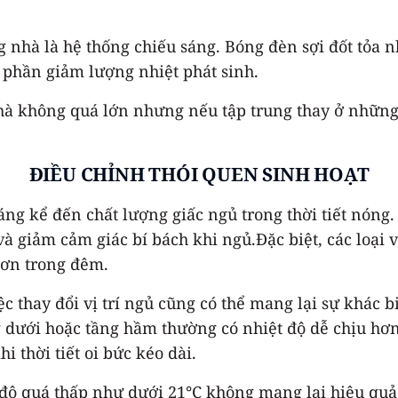
 nhà là hệ thống chiếu sáng. Bóng đèn sợi đốt tỏa n
 phần giảm lượng nhiệt phát sinh.
 nhà không quá lớn nhưng nếu tập trung thay ở nhữn
ĐIỀU CHỈNH THÓI QUEN SINH HOẠT
ng kể đến chất lượng giấc ngủ trong thời tiết nóng.
và giảm cảm giác bí bách khi ngủ.Đặc biệt, các loại 
 hơn trong đêm.
c thay đổi vị trí ngủ cũng có thể mang lại sự khác b
dưới hoặc tầng hầm thường có nhiệt độ dễ chịu hơn 
i thời tiết oi bức kéo dài.
t độ quá thấp như dưới 21°C không mang lại hiệu q