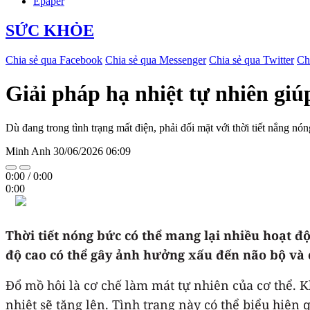
Epaper
SỨC KHỎE
Chia sẻ qua Facebook
Chia sẻ qua Messenger
Chia sẻ qua Twitter
Ch
Giải pháp hạ nhiệt tự nhiên gi
Dù đang trong tình trạng mất điện, phải đối mặt với thời tiết nắng n
Minh Anh
30/06/2026 06:09
0:00
/
0:00
0:00
Thời tiết nóng bức có thể mang lại nhiều hoạt đ
độ cao có thể gây ảnh hưởng xấu đến não bộ và c
Đổ mồ hôi là cơ chế làm mát tự nhiên của cơ thể. 
nhiệt sẽ tăng lên. Tình trạng này có thể biểu hiện 