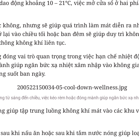
dao động khoảng 10 – 21°C, việc mở cửa sổ ở hai phía
c không, nhưng sẽ giúp quá trình làm mát diễn ra n
rở lại vào chiều tối hoặc ban đêm sẽ giúp duy trì khô
thông không khí liên tục.
đóng vai trò quan trọng trong việc hạn chế nhiệt độ 
ành giúp ngăn bức xạ nhiệt xâm nhập vào không gia
ong suốt ban ngày.
 nắng từ sáng đến chiều, việc kéo rèm hoặc đóng mành giúp ngăn bức xạ n
 giúp tập trung luồng không khí mát vào các khu vự
sau khi nấu ăn hoặc sau khi tắm nước nóng giúp loại