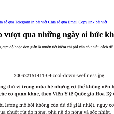
ia sẻ qua Telegram
In bài viết
Chia sẻ qua Email
Copy link bài viết
úp vượt qua những ngày oi bức kh
óng cực độ hoặc đơn giản là muốn tiết kiệm chi phí vẫn có nhiều cách đ
ộng thú vị trong mùa hè nhưng cơ thể không nên bị
ác cơ quan khác, theo Viện Y tế Quốc gia Hoa Kỳ 
Khi lượng mồ hôi không còn đủ để giải nhiệt, nguy c
qua chuột rút do nóng, phù nề do nóng và sốc nhiệt.