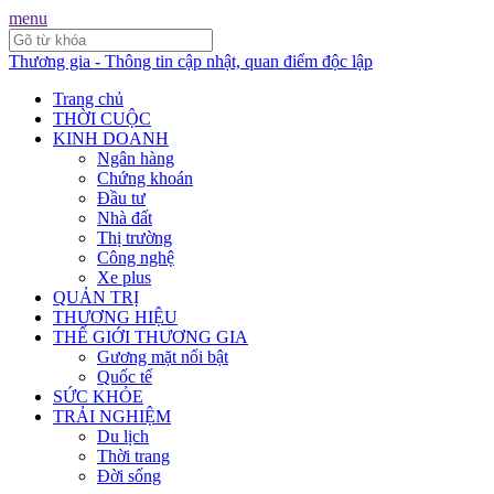
menu
Thương gia - Thông tin cập nhật, quan điểm độc lập
Trang chủ
THỜI CUỘC
KINH DOANH
Ngân hàng
Chứng khoán
Đầu tư
Nhà đất
Thị trường
Công nghệ
Xe plus
QUẢN TRỊ
THƯƠNG HIỆU
THẾ GIỚI THƯƠNG GIA
Gương mặt nổi bật
Quốc tế
SỨC KHỎE
TRẢI NGHIỆM
Du lịch
Thời trang
Đời sống