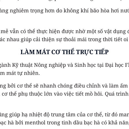
 càng nghiêm trọng hơn do không khí bão hòa hơi nướ
t mẻ vẫn có thể thực hiện được nhờ một số vật dụng
 nhau giúp cải thiện sự thoải mái trong thời tiết oi
LÀM MÁT CƠ THỂ TRỰC TIẾP
ành Kỹ thuật Nông nghiệp và Sinh học tại Đại học Fl
àm mát tự nhiên.
ọng bởi cơ thể sẽ nhanh chóng điều chỉnh và làm ấm
 cơ thể phụ thuộc lớn vào việc tiết mồ hôi. Quá trìn
g giúp hạ nhiệt độ trung tâm của cơ thể, từ đó mang
c hà bởi menthol trong tinh dầu bạc hà có khả năng 