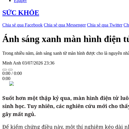
Epaper
SỨC KHỎE
Chia sẻ qua Facebook
Chia sẻ qua Messenger
Chia sẻ qua Twitter
Ch
Ánh sáng xanh màn hình điện tử 
Trong nhiều năm, ánh sáng xanh từ màn hình được cho là nguyên nhâ
Minh Anh
03/07/2026 23:36
0:00
/
0:00
0:00
Suốt hơn một thập kỷ qua, màn hình điện tử luô
sinh học. Tuy nhiên, các nghiên cứu mới cho th
gây mất ngủ.
Để kiểm chứng điều này, một thí nghiệm kéo dài nh