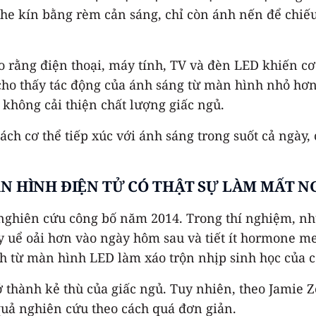
ổ che kín bằng rèm cản sáng, chỉ còn ánh nến để ch
o rằng điện thoại, máy tính, TV và đèn LED khiến cơ
 cho thấy tác động của ánh sáng từ màn hình nhỏ hơn
 không cải thiện chất lượng giấc ngủ.
ách cơ thể tiếp xúc với ánh sáng trong suốt cả ngày
N HÌNH ĐIỆN TỬ CÓ THẬT SỰ LÀM
MẤT N
 nghiên cứu công bố năm 2014. Trong thí nghiệm, nh
y uể oải hơn vào ngày hôm sau và tiết ít hormone m
 từ màn hình LED làm xáo trộn nhịp sinh học của c
thành kẻ thù của giấc ngủ. Tuy nhiên, theo Jamie Z
 quả nghiên cứu theo cách quá đơn giản.