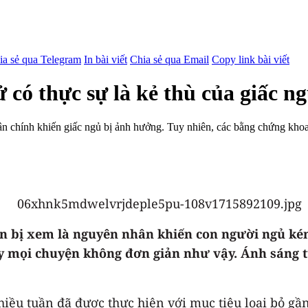
ia sẻ qua Telegram
In bài viết
Chia sẻ qua Email
Copy link bài viết
có thực sự là kẻ thù của giấc n
n chính khiến giấc ngủ bị ảnh hưởng. Tuy nhiên, các bằng chứng khoa 
n bị xem là nguyên nhân khiến con người ngủ kém
ấy mọi chuyện không đơn giản như vậy. Ánh sáng 
iều tuần đã được thực hiện với mục tiêu loại bỏ gần