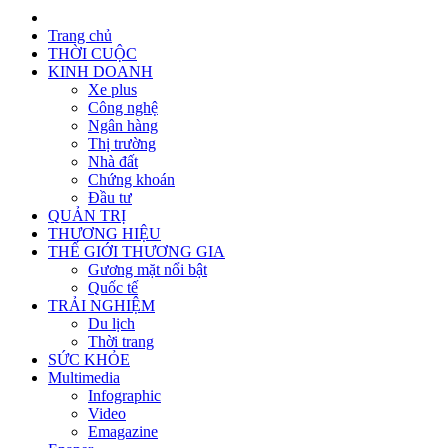
Trang chủ
THỜI CUỘC
KINH DOANH
Xe plus
Công nghệ
Ngân hàng
Thị trường
Nhà đất
Chứng khoán
Đầu tư
QUẢN TRỊ
THƯƠNG HIỆU
THẾ GIỚI THƯƠNG GIA
Gương mặt nổi bật
Quốc tế
TRẢI NGHIỆM
Du lịch
Thời trang
SỨC KHỎE
Multimedia
Infographic
Video
Emagazine