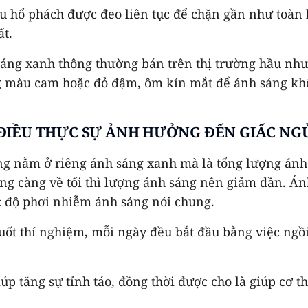
u hổ phách được đeo liên tục để chặn gần như toàn 
t.
 sáng xanh thông thường bán trên thị trường hầu n
ng màu cam hoặc đỏ đậm, ôm kín mắt để ánh sáng khô
ĐIỀU THỰC SỰ ẢNH HƯỞNG ĐẾN GIẤC NG
g nằm ở riêng ánh sáng xanh mà là tổng lượng ánh s
hưng càng về tối thì lượng ánh sáng nên giảm dần. 
c độ phơi nhiễm ánh sáng nói chung.
 suốt thí nghiệm, mỗi ngày đều bắt đầu bằng việc ng
 tăng sự tỉnh táo, đồng thời được cho là giúp cơ thể