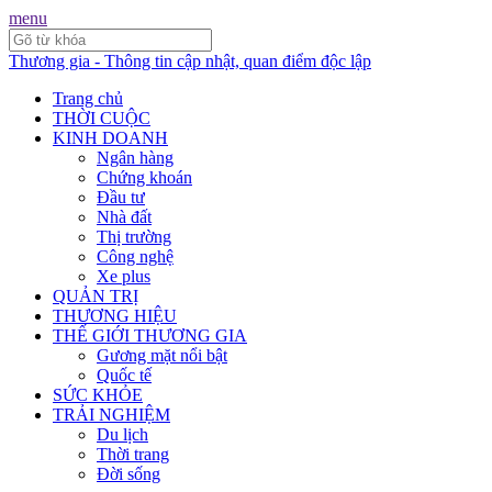
menu
Thương gia - Thông tin cập nhật, quan điểm độc lập
Trang chủ
THỜI CUỘC
KINH DOANH
Ngân hàng
Chứng khoán
Đầu tư
Nhà đất
Thị trường
Công nghệ
Xe plus
QUẢN TRỊ
THƯƠNG HIỆU
THẾ GIỚI THƯƠNG GIA
Gương mặt nổi bật
Quốc tế
SỨC KHỎE
TRẢI NGHIỆM
Du lịch
Thời trang
Đời sống