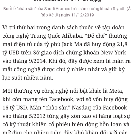
Buổi lễ "chào sân" của Saudi Aramco trên sàn chứng khoán Riyadh (Ả
Rập Xê Út) ngày 11/12/2019
Vị trí thứ hai trong danh sách thuộc về tập đoàn
công nghệ Trung Quốc Alibaba. “Đế chế” thương
mại điện tử của tỷ phú Jack Ma đã huy động 21,8
tỷ USD trên Sở giao dịch chứng khoán New York
vào tháng 9/2014. Khi đó, đây được xem là màn ra
mắt công nghệ được chú ý nhiều nhất và giữ kỷ
lục suốt nhiều năm.
Một thương vụ công nghệ nổi bật khác là Meta,
khi còn mang tên Facebook, với số vốn huy động
16 tỷ USD. Màn “chào sàn” Nasdaq của Facebook
vào tháng 5/2012 từng gây xôn xao vì hàng loạt sự
cố kỹ thuật khiến cổ phiếu biến động hỗn loạn và
mở đầu cho nhiều tuần đầy khó khăn đối với các