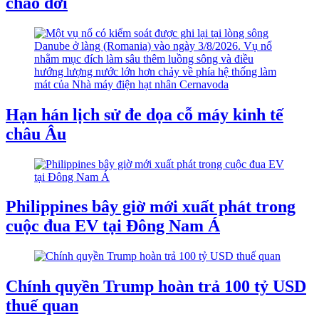
chào đời
Hạn hán lịch sử đe dọa cỗ máy kinh tế
châu Âu
Philippines bây giờ mới xuất phát trong
cuộc đua EV tại Đông Nam Á
Chính quyền Trump hoàn trả 100 tỷ USD
thuế quan