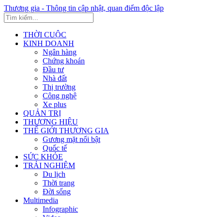
Thương gia - Thông tin cập nhật, quan điểm độc lập
THỜI CUỘC
KINH DOANH
Ngân hàng
Chứng khoán
Đầu tư
Nhà đất
Thị trường
Công nghệ
Xe plus
QUẢN TRỊ
THƯƠNG HIỆU
THẾ GIỚI THƯƠNG GIA
Gương mặt nổi bật
Quốc tế
SỨC KHỎE
TRẢI NGHIỆM
Du lịch
Thời trang
Đời sống
Multimedia
Infographic