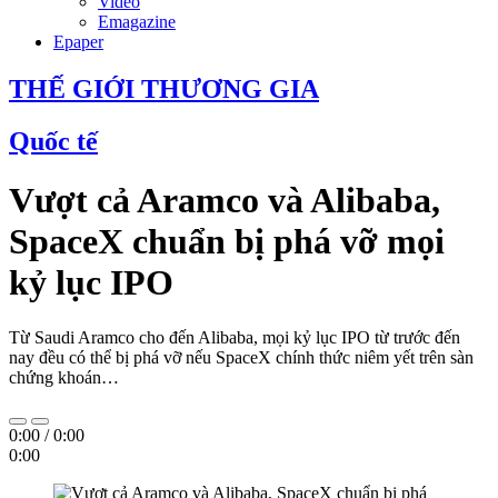
Video
Emagazine
Epaper
THẾ GIỚI THƯƠNG GIA
Quốc tế
Vượt cả Aramco và Alibaba,
SpaceX chuẩn bị phá vỡ mọi
kỷ lục IPO
Từ Saudi Aramco cho đến Alibaba, mọi kỷ lục IPO từ trước đến
nay đều có thể bị phá vỡ nếu SpaceX chính thức niêm yết trên sàn
chứng khoán…
0:00
/
0:00
0:00