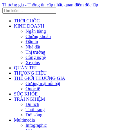
Thương gia - Thông tin cập nhật, quan điểm độc lập
THỜI CUỘC
KINH DOANH
Ngân hàng
Chứng khoán
Đầu tư
Nhà đất
Thị trường
Công nghệ
Xe plus
QUẢN TRỊ
THƯƠNG HIỆU
THẾ GIỚI THƯƠNG GIA
Gương mặt nổi bật
Quốc tế
SỨC KHỎE
TRẢI NGHIỆM
Du lịch
Thời trang
Đời sống
Multimedia
Infographic