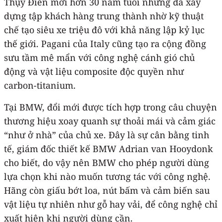
Thụy Điển mới hơn 30 năm tuổi nhưng đã xây
dựng tập khách hàng trung thành nhờ kỹ thuật
chế tạo siêu xe triệu đô với khả năng lập kỷ lục
thế giới. Pagani của Italy cũng tạo ra cộng đồng
sưu tầm mê mẩn với công nghệ cánh gió chủ
động và vật liệu composite độc quyền như
carbon-titanium.
Tại BMW, đổi mới được tích hợp trong câu chuyện
thương hiệu xoay quanh sự thoải mái và cảm giác
“như ở nhà” của chủ xe. Đây là sự cân bằng tinh
tế, giám đốc thiết kế BMW Adrian van Hooydonk
cho biết, do vậy nên BMW cho phép người dùng
lựa chọn khi nào muốn tương tác với công nghệ.
Hãng còn giấu bớt loa, nút bấm và cảm biến sau
vật liệu tự nhiên như gỗ hay vải, để công nghệ chỉ
xuất hiện khi người dùng cần.