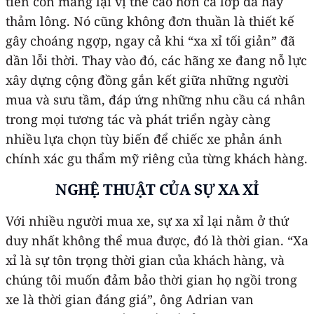
tiến còn mang lại vị thế cao hơn cả lớp da hay
thảm lông. Nó cũng không đơn thuần là thiết kế
gây choáng ngợp, ngay cả khi “xa xỉ tối giản” đã
dần lỗi thời. Thay vào đó, các hãng xe đang nỗ lực
xây dựng cộng đồng gắn kết giữa những người
mua và sưu tầm, đáp ứng những nhu cầu cá nhân
trong mọi tương tác và phát triển ngày càng
nhiều lựa chọn tùy biến để chiếc xe phản ánh
chính xác gu thẩm mỹ riêng của từng khách hàng.
NGHỆ THUẬT CỦA SỰ XA XỈ
Với nhiều người mua xe, sự xa xỉ lại nằm ở thứ
duy nhất không thể mua được, đó là thời gian. “Xa
xỉ là sự tôn trọng thời gian của khách hàng, và
chúng tôi muốn đảm bảo thời gian họ ngồi trong
xe là thời gian đáng giá”, ông Adrian van