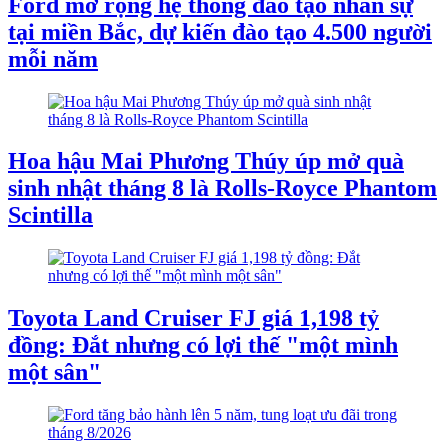
Ford mở rộng hệ thống đào tạo nhân sự
tại miền Bắc, dự kiến đào tạo 4.500 người
mỗi năm
Hoa hậu Mai Phương Thúy úp mở quà
sinh nhật tháng 8 là Rolls-Royce Phantom
Scintilla
Toyota Land Cruiser FJ giá 1,198 tỷ
đồng: Đắt nhưng có lợi thế "một mình
một sân"