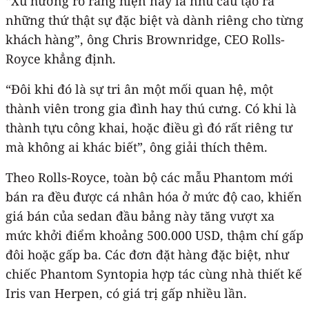
“Xu hướng rõ ràng hiện nay là nhu cầu tạo ra
những thứ thật sự đặc biệt và dành riêng cho từng
khách hàng”, ông Chris Brownridge, CEO Rolls-
Royce khẳng định.
“Đôi khi đó là sự tri ân một mối quan hệ, một
thành viên trong gia đình hay thú cưng. Có khi là
thành tựu công khai, hoặc điều gì đó rất riêng tư
mà không ai khác biết”, ông giải thích thêm.
Theo Rolls-Royce, toàn bộ các mẫu Phantom mới
bán ra đều được cá nhân hóa ở mức độ cao, khiến
giá bán của sedan đầu bảng này tăng vượt xa
mức khởi điểm khoảng 500.000 USD, thậm chí gấp
đôi hoặc gấp ba. Các đơn đặt hàng đặc biệt, như
chiếc Phantom Syntopia hợp tác cùng nhà thiết kế
Iris van Herpen, có giá trị gấp nhiều lần.