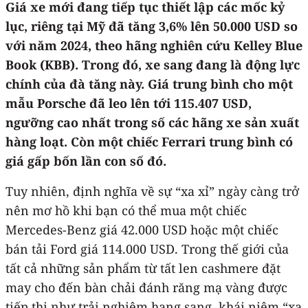
Giá xe mới đang tiếp tục thiết lập các mốc kỷ
lục, riêng tại Mỹ đã tăng 3,6% lên 50.000 USD so
với năm 2024, theo hãng nghiên cứu Kelley Blue
Book (KBB). Trong đó, xe sang đang là động lực
chính của đà tăng này. Giá trung bình cho một
mẫu Porsche đã leo lên tới 115.407 USD,
ngưỡng cao nhất trong số các hãng xe sản xuất
hàng loạt. Còn một chiếc Ferrari trung bình có
giá gấp bốn lần con số đó.
Tuy nhiên, định nghĩa về sự “xa xỉ” ngày càng trở
nên mơ hồ khi bạn có thể mua một chiếc
Mercedes-Benz giá 42.000 USD hoặc một chiếc
bán tải Ford giá 114.000 USD. Trong thế giới của
tất cả những sản phẩm từ tất len cashmere đặt
may cho đến bàn chải đánh răng mạ vàng được
tiếp thị như trải nghiệm hạng sang, khái niệm “xa