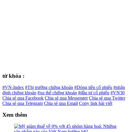
từ khóa :
#VN-Index
#Thị trường chứng khoán
#Dòng tiền cổ phiếu
#nhận
định chứng khoán
#xu thế chứng khoán
#đầu tư cổ phiếu
#VN30
Chia sẻ qua Facebook
Chia sẻ qua Messenger
Chia sẻ qua Twitter
Chia sẻ qua Telegram
Chia sẻ qua Email
Copy link bài viết
Xem thêm