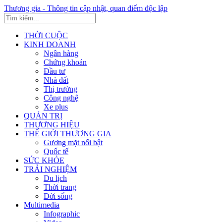
Thương gia - Thông tin cập nhật, quan điểm độc lập
THỜI CUỘC
KINH DOANH
Ngân hàng
Chứng khoán
Đầu tư
Nhà đất
Thị trường
Công nghệ
Xe plus
QUẢN TRỊ
THƯƠNG HIỆU
THẾ GIỚI THƯƠNG GIA
Gương mặt nổi bật
Quốc tế
SỨC KHỎE
TRẢI NGHIỆM
Du lịch
Thời trang
Đời sống
Multimedia
Infographic