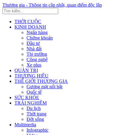
Thương gia - Thông tin cập nhật, quan điểm độc lập
THỜI CUỘC
KINH DOANH
Ngân hàng
Chứng khoán
Đầu tư
Nhà đất
Thị trường
Công nghệ
Xe plus
QUẢN TRỊ
THƯƠNG HIỆU
THẾ GIỚI THƯƠNG GIA
Gương mặt nổi bật
Quốc tế
SỨC KHỎE
TRẢI NGHIỆM
Du lịch
Thời trang
Đời sống
Multimedia
Infographic