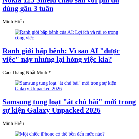
Nokia 123 Shield chào sân với pin đủ
dùng gần 3 tuần
Minh Hiếu
Ranh giới bấp bênh: Vì sao AI "được
việc" này nhưng lại hỏng việc kia?
Cao Thăng Nhật Minh *
Samsung tung loạt "át chủ bài" mới trong
sự kiện Galaxy Unpacked 2026
Minh Hiếu