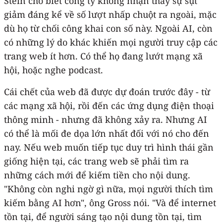
Stein cho biết công ty không nhận thấy sự sụt
giảm đáng kể về số lượt nhấp chuột ra ngoài, mặc
dù họ từ chối công khai con số này. Ngoài AI, còn
có những lý do khác khiến mọi người truy cập các
trang web ít hơn. Có thể họ đang lướt mạng xã
hội, hoặc nghe podcast.
Cái chết của web đã được dự đoán trước đây - từ
các mạng xã hội, rồi đến các ứng dụng điện thoại
thông minh - nhưng đã không xảy ra. Nhưng AI
có thể là mối đe dọa lớn nhất đối với nó cho đến
nay. Nếu web muốn tiếp tục duy trì hình thái gần
giống hiện tại, các trang web sẽ phải tìm ra
những cách mới để kiếm tiền cho nội dung.
"Không còn nghi ngờ gì nữa, mọi người thích tìm
kiếm bằng AI hơn", ông Gross nói. "Và để internet
tồn tại, để người sáng tạo nội dung tồn tại, tìm