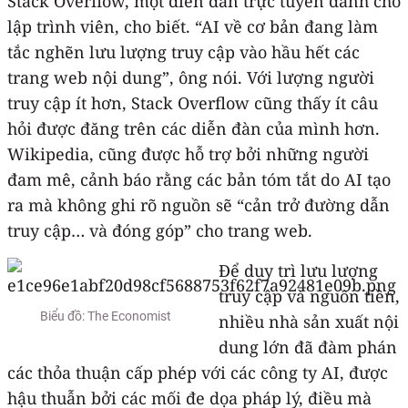
Stack Overflow, một diễn đàn trực tuyến dành cho
lập trình viên, cho biết. “AI về cơ bản đang làm
tắc nghẽn lưu lượng truy cập vào hầu hết các
trang web nội dung”, ông nói. Với lượng người
truy cập ít hơn, Stack Overflow cũng thấy ít câu
hỏi được đăng trên các diễn đàn của mình hơn.
Wikipedia, cũng được hỗ trợ bởi những người
đam mê, cảnh báo rằng các bản tóm tắt do AI tạo
ra mà không ghi rõ nguồn sẽ “cản trở đường dẫn
truy cập… và đóng góp” cho trang web.
Để duy trì lưu lượng
truy cập và nguồn tiền,
Biểu đồ: The Economist
nhiều nhà sản xuất nội
dung lớn đã đàm phán
các thỏa thuận cấp phép với các công ty AI, được
hậu thuẫn bởi các mối đe dọa pháp lý, điều mà