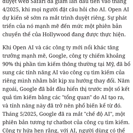
duyệt web Safari đã giảm lần đầu tiên vào tháng
4/2025, khi mọi người đặt câu hỏi cho AI. Open AI
dự kiến sẽ sớm ra mắt trình duyệt riêng. Sự phát
triển của nó mạnh mẽ đến mức một phiên bản
chuyển thể của Hollywood đang được thực hiện.
Khi Open AI và các công ty mới nổi khác tăng
trưởng mạnh mẽ, Google, công ty chiếm khoảng
90% thị phần tìm kiếm thông thường tại Mỹ, đã bổ
sung các tính năng AI vào công cụ tìm kiếm của
riêng mình nhằm bắt kịp xu hướng thay đổi. Năm
ngoái, Google đã bắt đầu hiển thị trước một số kết
quả tìm kiếm bằng các "tổng quan" do AI tạo ra,
và tính năng này đã trở nên phổ biến kể từ đó.
Tháng 5/2025, Google đã ra mắt "chế độ AI", một
phiên bản tương tự chatbot của công cụ tìm kiếm.
Công ty hứa hẹn rằng, với AI, người dùng có thể