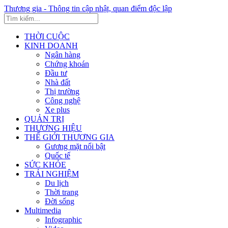
Thương gia - Thông tin cập nhật, quan điểm độc lập
THỜI CUỘC
KINH DOANH
Ngân hàng
Chứng khoán
Đầu tư
Nhà đất
Thị trường
Công nghệ
Xe plus
QUẢN TRỊ
THƯƠNG HIỆU
THẾ GIỚI THƯƠNG GIA
Gương mặt nổi bật
Quốc tế
SỨC KHỎE
TRẢI NGHIỆM
Du lịch
Thời trang
Đời sống
Multimedia
Infographic