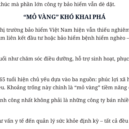
khúc mà phần lớn công ty bảo hiểm vẫn dè dặt.
“MỎ VÀNG” KHÓ KHAI PHÁ
, thị trường bảo hiểm Việt Nam hiện vẫn thiếu nghiê
m liên kết đầu tư hoặc bảo hiểm bệnh hiểm nghèo 
tuổi như chăm sóc điều dưỡng, hỗ trợ sinh hoạt, ph
 65 tuổi hiện chủ yếu dựa vào ba nguồn: phúc lợi xã 
êu. Khoảng trống này chính là “mỏ vàng” tiềm năng 
hành công nhất không phải là những công ty bán nhi
ư vấn y tế đến quản lý sức khỏe định kỳ – tất cả đều