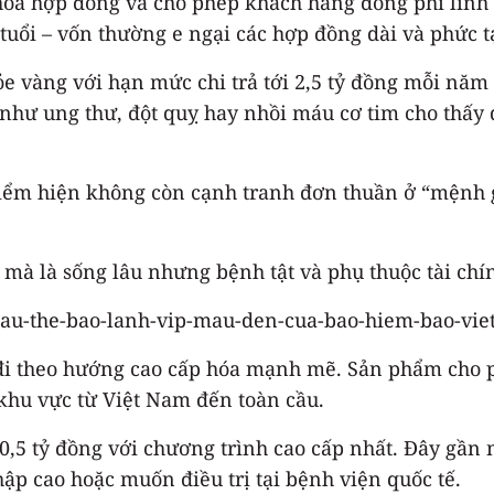
hóa hợp đồng và cho phép khách hàng đóng phí linh 
uổi – vốn thường e ngại các hợp đồng dài và phức tạ
e vàng với hạn mức chi trả tới 2,5 tỷ đồng mỗi năm
như ung thư, đột quỵ hay nhồi máu cơ tim cho thấy
iểm hiện không còn cạnh tranh đơn thuần ở “mệnh g
 mà là sống lâu nhưng bệnh tật và phụ thuộc tài chí
đi theo hướng cao cấp hóa mạnh mẽ. Sản phẩm cho phé
 khu vực từ Việt Nam đến toàn cầu.
10,5 tỷ đồng với chương trình cao cấp nhất. Đây gần
ập cao hoặc muốn điều trị tại bệnh viện quốc tế.