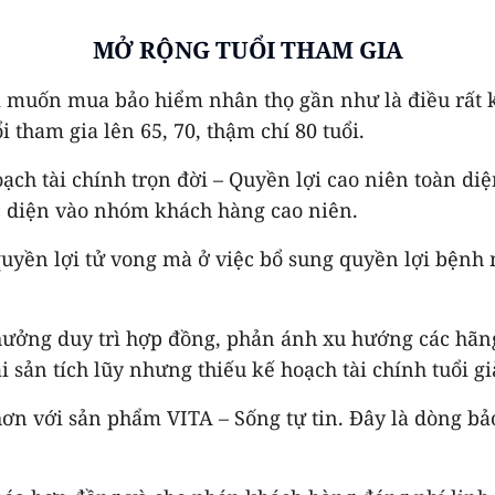
MỞ RỘNG TUỔI THAM GIA
i muốn mua bảo hiểm nhân thọ gần như là điều rất k
 tham gia lên 65, 70, thậm chí 80 tuổi.
h tài chính trọn đời – Quyền lợi cao niên toàn diện”
ực diện vào nhóm khách hàng cao niên.
ền lợi tử vong mà ở việc bổ sung quyền lợi bệnh n
thưởng duy trì hợp đồng, phản ánh xu hướng các hãng
 sản tích lũy nhưng thiếu kế hoạch tài chính tuổi gi
n với sản phẩm VITA – Sống tự tin. Đây là dòng bảo