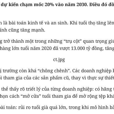
 dự kiến chạm mốc 20% vào năm 2030. Điều đó đồng
à bài toán kinh tế và an sinh. Khi tuổi thọ tăng lê
chính cũng tăng mạnh.
trở thành một trong những “trụ cột” quan trọng giúp
àng lớn tuổi năm 2020 đã vượt 13.000 tỷ đồng, tăng
thị trường còn khá “chông chênh”. Các doanh nghiệp
 tham gia của các sản phẩm cũ, thay vì thực sự thiết
thể thấy rõ triết lý của từng doanh nghiệp: có hãng
i chọn cách “mở cửa” tuổi tham gia để mở rộng tệp kh
i toán: rủi ro tuổi già quá lớn, trong khi mô hình