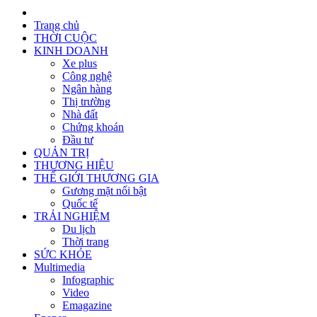
Trang chủ
THỜI CUỘC
KINH DOANH
Xe plus
Công nghệ
Ngân hàng
Thị trường
Nhà đất
Chứng khoán
Đầu tư
QUẢN TRỊ
THƯƠNG HIỆU
THẾ GIỚI THƯƠNG GIA
Gương mặt nổi bật
Quốc tế
TRẢI NGHIỆM
Du lịch
Thời trang
SỨC KHỎE
Multimedia
Infographic
Video
Emagazine