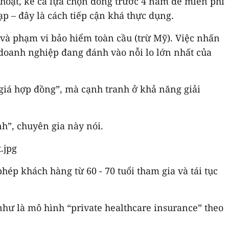
hoạt, kể cả lựa chọn đóng trước 4 năm để miễn phí
p – đây là cách tiếp cận khá thực dụng.
 và phạm vi bảo hiểm toàn cầu (trừ Mỹ). Việc nhấn
 doanh nghiệp đang đánh vào nỗi lo lớn nhất của
iá hợp đồng”, mà cạnh tranh ở khả năng giải
nh”, chuyên gia này nói.
p khách hàng từ 60 - 70 tuổi tham gia và tái tục
 như là mô hình “private healthcare insurance” theo