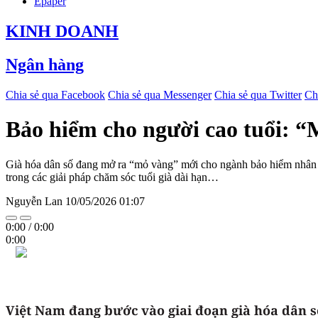
Epaper
KINH DOANH
Ngân hàng
Chia sẻ qua Facebook
Chia sẻ qua Messenger
Chia sẻ qua Twitter
Ch
Bảo hiểm cho người cao tuổi: 
Già hóa dân số đang mở ra “mỏ vàng” mới cho ngành bảo hiểm nhân thọ
trong các giải pháp chăm sóc tuổi già dài hạn…
Nguyễn Lan
10/05/2026 01:07
0:00
/
0:00
0:00
Việt Nam đang bước vào giai đoạn già hóa dân số