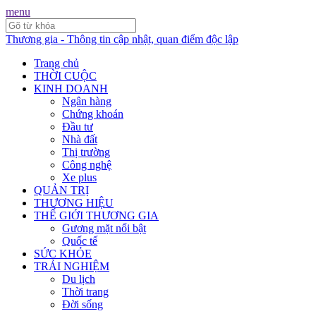
menu
Thương gia - Thông tin cập nhật, quan điểm độc lập
Trang chủ
THỜI CUỘC
KINH DOANH
Ngân hàng
Chứng khoán
Đầu tư
Nhà đất
Thị trường
Công nghệ
Xe plus
QUẢN TRỊ
THƯƠNG HIỆU
THẾ GIỚI THƯƠNG GIA
Gương mặt nổi bật
Quốc tế
SỨC KHỎE
TRẢI NGHIỆM
Du lịch
Thời trang
Đời sống