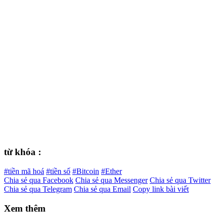
từ khóa :
#tiền mã hoá
#tiền số
#Bitcoin
#Ether
Chia sẻ qua Facebook
Chia sẻ qua Messenger
Chia sẻ qua Twitter
Chia sẻ qua Telegram
Chia sẻ qua Email
Copy link bài viết
Xem thêm