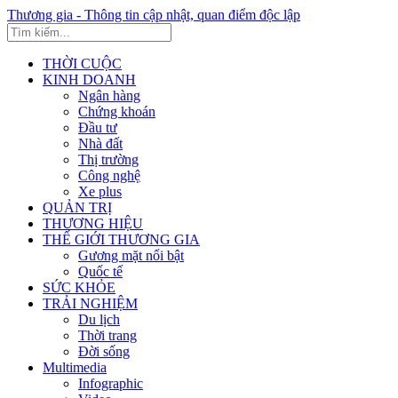
Thương gia - Thông tin cập nhật, quan điểm độc lập
THỜI CUỘC
KINH DOANH
Ngân hàng
Chứng khoán
Đầu tư
Nhà đất
Thị trường
Công nghệ
Xe plus
QUẢN TRỊ
THƯƠNG HIỆU
THẾ GIỚI THƯƠNG GIA
Gương mặt nổi bật
Quốc tế
SỨC KHỎE
TRẢI NGHIỆM
Du lịch
Thời trang
Đời sống
Multimedia
Infographic