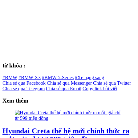
từ khóa :
#BMW
#BMW X3
#BMW 5-Series
#Xe hạng sang
Chia sẻ qua Facebook
Chia sẻ qua Messenger
Chia sẻ qua Twitter
Chia sẻ qua Telegram
Chia sẻ qua Email
Copy link bài viết
Xem thêm
Hyundai Creta thế hệ mới chính thức ra