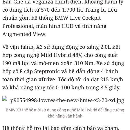
Bar. Ghế da Veganza chỉnh điện, khoang hành lý
có dung tích từ 570 đến 1.700 lít. Trang bị tiêu
chuẩn gồm hệ thống BMW Live Cockpit
Professional, màn hình HUD và tính năng
Augmented View.
Về vận hành, X3 sử dụng động cơ xăng 2.0L kết
hợp công nghệ Mild Hybrid 48V, cho công suất
190 mã lực và mô-men xoắn 310 Nm. Xe sử dụng
hộp số 8 cấp Steptronic và hệ dẫn động 4 bánh
toàn thời gian xDrive. Tốc độ tối đa đạt 215 km/h
và khả năng tăng tốc 0–100 km/h trong 8,5 giây.
BMW X3 thế hệ mới sử dụng công nghệ Mild Hybrid để tăng cường
khả năng vận hành
Hệ thống hỗ trợ lái bao gồm cảnh báo va chạm,