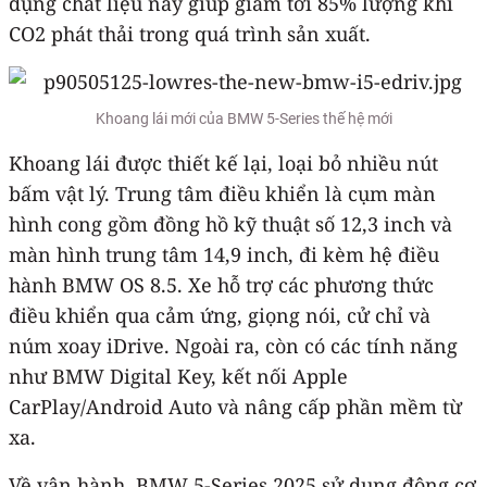
dụng chất liệu này giúp giảm tới 85% lượng khí
CO2 phát thải trong quá trình sản xuất.
Khoang lái mới của BMW 5-Series thế hệ mới
Khoang lái được thiết kế lại, loại bỏ nhiều nút
bấm vật lý. Trung tâm điều khiển là cụm màn
hình cong gồm đồng hồ kỹ thuật số 12,3 inch và
màn hình trung tâm 14,9 inch, đi kèm hệ điều
hành BMW OS 8.5. Xe hỗ trợ các phương thức
điều khiển qua cảm ứng, giọng nói, cử chỉ và
núm xoay iDrive. Ngoài ra, còn có các tính năng
như BMW Digital Key, kết nối Apple
CarPlay/Android Auto và nâng cấp phần mềm từ
xa.
Về vận hành, BMW 5-Series 2025 sử dụng động cơ