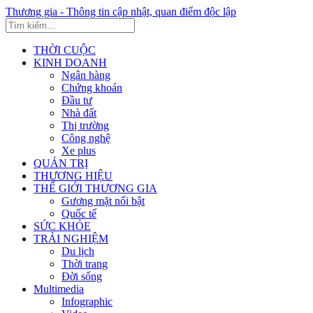
Thương gia - Thông tin cập nhật, quan điểm độc lập
THỜI CUỘC
KINH DOANH
Ngân hàng
Chứng khoán
Đầu tư
Nhà đất
Thị trường
Công nghệ
Xe plus
QUẢN TRỊ
THƯƠNG HIỆU
THẾ GIỚI THƯƠNG GIA
Gương mặt nổi bật
Quốc tế
SỨC KHỎE
TRẢI NGHIỆM
Du lịch
Thời trang
Đời sống
Multimedia
Infographic