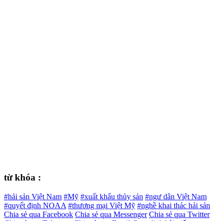
từ khóa :
#hải sản Việt Nam
#Mỹ
#xuất khẩu thủy sản
#ngư dân Việt Nam
#quyết định NOAA
#thương mại Việt Mỹ
#nghề khai thác hải sản
Chia sẻ qua Facebook
Chia sẻ qua Messenger
Chia sẻ qua Twitter