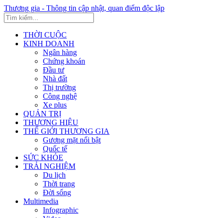
Thương gia - Thông tin cập nhật, quan điểm độc lập
THỜI CUỘC
KINH DOANH
Ngân hàng
Chứng khoán
Đầu tư
Nhà đất
Thị trường
Công nghệ
Xe plus
QUẢN TRỊ
THƯƠNG HIỆU
THẾ GIỚI THƯƠNG GIA
Gương mặt nổi bật
Quốc tế
SỨC KHỎE
TRẢI NGHIỆM
Du lịch
Thời trang
Đời sống
Multimedia
Infographic