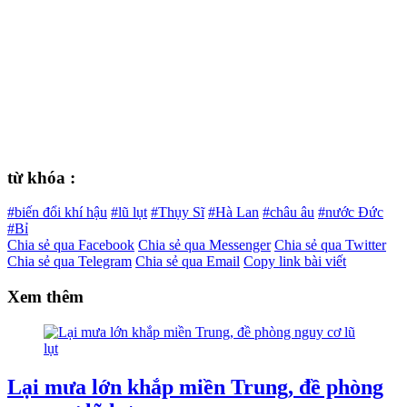
từ khóa :
#biến đổi khí hậu
#lũ lụt
#Thụy Sĩ
#Hà Lan
#châu âu
#nước Đức
#Bỉ
Chia sẻ qua Facebook
Chia sẻ qua Messenger
Chia sẻ qua Twitter
Chia sẻ qua Telegram
Chia sẻ qua Email
Copy link bài viết
Xem thêm
Lại mưa lớn khắp miền Trung, đề phòng