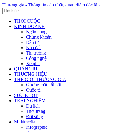
Thương gia - Thông tin cập nhật, quan điểm độc lập
THỜI CUỘC
KINH DOANH
Ngân hàng
Chứng khoán
Đầu tư
Nhà đất
Thị trường
Công nghệ
Xe plus
QUẢN TRỊ
THƯƠNG HIỆU
THẾ GIỚI THƯƠNG GIA
Gương mặt nổi bật
Quốc tế
SỨC KHỎE
TRẢI NGHIỆM
Du lịch
Thời trang
Đời sống
Multimedia
Infographic