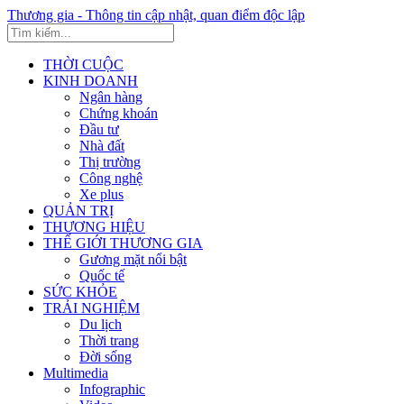
Thương gia - Thông tin cập nhật, quan điểm độc lập
THỜI CUỘC
KINH DOANH
Ngân hàng
Chứng khoán
Đầu tư
Nhà đất
Thị trường
Công nghệ
Xe plus
QUẢN TRỊ
THƯƠNG HIỆU
THẾ GIỚI THƯƠNG GIA
Gương mặt nổi bật
Quốc tế
SỨC KHỎE
TRẢI NGHIỆM
Du lịch
Thời trang
Đời sống
Multimedia
Infographic