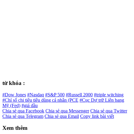
từ khóa :
#Dow Jones
#Nasdaq
#S&P 500
#Russell 2000
#triple witching
#Chỉ số chi tiêu tiêu dùng cá nhân (PCE
#Cục Dự trữ Liên bang
Mỹ (Fed)
#giá dầu
Chia sẻ qua Facebook
Chia sẻ qua Messenger
Chia sẻ qua Twitter
Chia sẻ qua Telegram
Chia sẻ qua Email
Copy link bài viết
Xem thêm