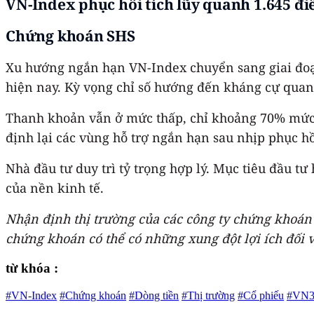
VN-Index phục hồi tích lũy quanh 1.645 đ
Chứng khoán SHS
Xu hướng ngắn hạn VN-Index chuyển sang giai đoạn
hiện nay. Kỳ vọng chỉ số hướng đến kháng cự quanh
Thanh khoản vẫn ở mức thấp, chỉ khoảng 70% mức t
định lại các vùng hỗ trợ ngắn hạn sau nhịp phục hồ
Nhà đầu tư duy trì tỷ trọng hợp lý. Mục tiêu đầu t
của nền kinh tế.
Nhận định thị trường của các công ty chứng khoán 
chứng khoán có thể có những xung đột lợi ích đối v
từ khóa :
#VN-Index
#Chứng khoán
#Dòng tiền
#Thị trường
#Cổ phiếu
#VN3