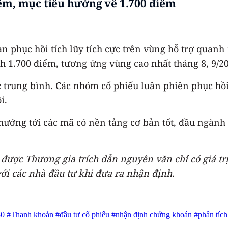
iểm, mục tiêu hướng về 1.700 điểm
 phục hồi tích lũy tích cực trên vùng hỗ trợ quanh
 1.700 điểm, tương ứng vùng cao nhất tháng 8, 9/2
rung bình. Các nhóm cổ phiếu luân phiên phục hồi 
i.
ư hướng tới các mã có nền tảng cơ bản tốt, đầu ngành
được Thương gia trích dẫn nguyên văn chỉ có giá tr
ới các nhà đầu tư khi đưa ra nhận định.
0
#Thanh khoản
#đầu tư cổ phiếu
#nhận định chứng khoán
#phân tích