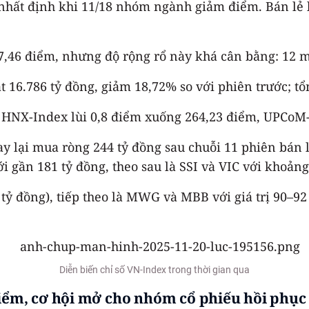
hất định khi 11/18 nhóm ngành giảm điểm. Bán lẻ là
97,46 điểm, nhưng độ rộng rổ này khá cân bằng: 12 
16.786 tỷ đồng, giảm 18,72% so với phiên trước; tổng
ẹ: HNX-Index lùi 0,8 điểm xuống 264,23 điểm, UPCoM
y lại mua ròng 244 tỷ đồng sau chuỗi 11 phiên bán 
gần 181 tỷ đồng, theo sau là SSI và VIC với khoảng
 tỷ đồng), tiếp theo là MWG và MBB với giá trị 90–9
Diễn biến chỉ số VN-Index trong thời gian qua
 điểm, cơ hội mở cho nhóm cổ phiếu hồi phụ