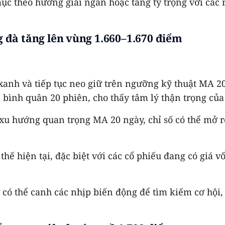
c theo hướng giải ngân hoặc tăng tỷ trọng với các 
đà tăng lên vùng 1.660–1.670 điểm
anh và tiếp tục neo giữ trên ngưỡng kỹ thuật MA 20 
c bình quân 20 phiên, cho thấy tâm lý thận trọng củ
 xu hướng quan trọng MA 20 ngày, chỉ số có thể mở r
 thế hiện tại, đặc biệt với các cổ phiếu đang có giá
 có thể canh các nhịp biến động để tìm kiếm cơ hội,