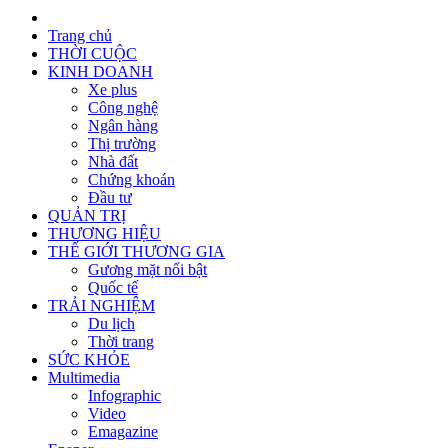
Trang chủ
THỜI CUỘC
KINH DOANH
Xe plus
Công nghệ
Ngân hàng
Thị trường
Nhà đất
Chứng khoán
Đầu tư
QUẢN TRỊ
THƯƠNG HIỆU
THẾ GIỚI THƯƠNG GIA
Gương mặt nổi bật
Quốc tế
TRẢI NGHIỆM
Du lịch
Thời trang
SỨC KHỎE
Multimedia
Infographic
Video
Emagazine