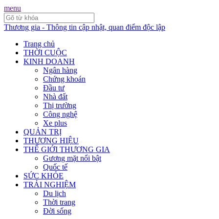
menu
Thương gia - Thông tin cập nhật, quan điểm độc lập
Trang chủ
THỜI CUỘC
KINH DOANH
Ngân hàng
Chứng khoán
Đầu tư
Nhà đất
Thị trường
Công nghệ
Xe plus
QUẢN TRỊ
THƯƠNG HIỆU
THẾ GIỚI THƯƠNG GIA
Gương mặt nổi bật
Quốc tế
SỨC KHỎE
TRẢI NGHIỆM
Du lịch
Thời trang
Đời sống