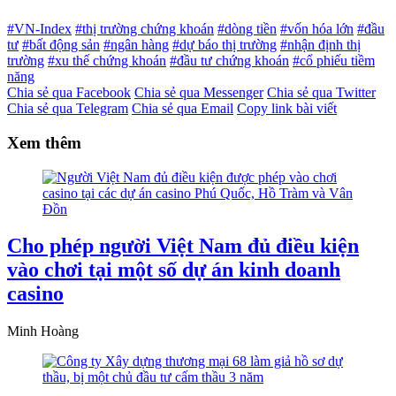
#VN-Index
#thị trường chứng khoán
#dòng tiền
#vốn hóa lớn
#đầu
tư
#bất động sản
#ngân hàng
#dự báo thị trường
#nhận định thị
trường
#xu thế chứng khoán
#đầu tư chứng khoán
#cổ phiếu tiềm
năng
Chia sẻ qua Facebook
Chia sẻ qua Messenger
Chia sẻ qua Twitter
Chia sẻ qua Telegram
Chia sẻ qua Email
Copy link bài viết
Xem thêm
Cho phép người Việt Nam đủ điều kiện
vào chơi tại một số dự án kinh doanh
casino
Minh Hoàng