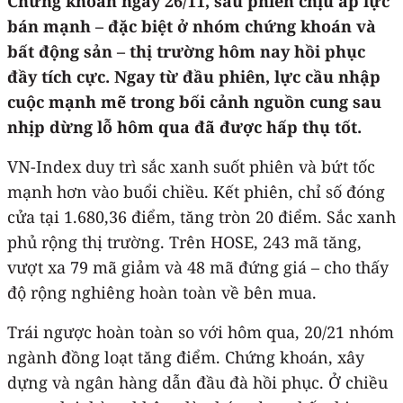
Chứng khoán ngày 26/11, sau phiên chịu áp lực
bán mạnh – đặc biệt ở nhóm chứng khoán và
bất động sản – thị trường hôm nay hồi phục
đầy tích cực. Ngay từ đầu phiên, lực cầu nhập
cuộc mạnh mẽ trong bối cảnh nguồn cung sau
nhịp dừng lỗ hôm qua đã được hấp thụ tốt.
VN-Index duy trì sắc xanh suốt phiên và bứt tốc
mạnh hơn vào buổi chiều. Kết phiên, chỉ số đóng
cửa tại 1.680,36 điểm, tăng tròn 20 điểm. Sắc xanh
phủ rộng thị trường. Trên HOSE, 243 mã tăng,
vượt xa 79 mã giảm và 48 mã đứng giá – cho thấy
độ rộng nghiêng hoàn toàn về bên mua.
Trái ngược hoàn toàn so với hôm qua, 20/21 nhóm
ngành đồng loạt tăng điểm. Chứng khoán, xây
dựng và ngân hàng dẫn đầu đà hồi phục. Ở chiều