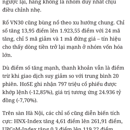
ngược lại, hàng không là nhóm duy nhất chịu
điều chỉnh nhẹ.
Rổ VN30 cũng bùng nổ theo xu hướng chung. Chỉ
số tăng 13,95 điểm lên 1.923,55 điểm với 24 mã
tăng, chỉ 5 mã giảm và 1 mã đứng giá – tín hiệu
cho thấy dòng tiền trở lại mạnh ở nhóm vốn hóa
lớn.
Dù điểm số tăng mạnh, thanh khoản vẫn là điểm
trừ khi giao dịch suy giảm so với trung bình 20
phiên. HoSE ghi nhận 797 triệu cổ phiếu được
khớp lệnh (-12,85%), giá trị tương ứng 24.936 tỷ
đồng (-7,70%).
Trên sàn Hà Nội, các chỉ số cũng diễn biến tích
cực: HNX-Index tăng 4,61 điểm lên 261,91 điểm,
UPCoM-Index tăng 0,3 điểm lên 119,22 điểm.