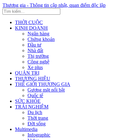
Thương gia - Thông tin cập nhật, quan điểm độc lập
THỜI CUỘC
KINH DOANH
Ngân hàng
Chứng khoán
Đầu tư
Nhà đất
Thị trường
Công nghệ
Xe plus
QUẢN TRỊ
THƯƠNG HIỆU
THẾ GIỚI THƯƠNG GIA
Gương mặt nổi bật
Quốc tế
SỨC KHỎE
TRẢI NGHIỆM
Du lịch
Thời trang
Đời sống
Multimedia
Infographic