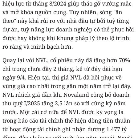
hiệu lực từ tháng 8/2024 giúp tháo gỡ vướng mắc
và mở khóa nguồn cung. Tuy nhiên, sóng "ăn
theo" này khá rủi ro với nhà đầu tư bởi tuỳ từng
dự án, tuỳ năng lực doanh nghiệp có thể phục hồi
được hay không khi khung pháp lý theo lộ trình
rõ ràng và minh bạch hơn.
Quay lại với NVL, cổ phiếu này đã tăng hơn 70%
chỉ trong chưa đầy 2 tháng, kể từ đáy dài hạn
ngày 9/4. Hiện tại, thị giá NVL đã hồi phục về
vùng giá cao nhất trong gần một năm trở lại đây.
NVL nhích giá dần khi Novaland công bố doanh
thu quý I/2025 tăng 2,5 lần so với cùng kỳ năm
trước. Một cái cớ nữa để NVL được kỳ vọng là
trong báo cáo tài chính thể hiện dòng tiền thuần
từ hoạt động tài chính ghi nhận dương 1.477 tỷ
đồng, đảo chiều so với mức âm năm ngoái. Ngoài