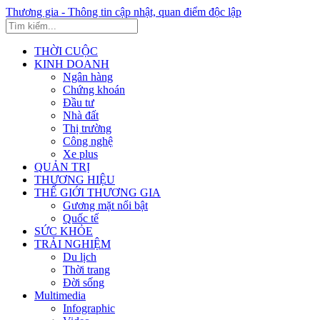
Thương gia - Thông tin cập nhật, quan điểm độc lập
THỜI CUỘC
KINH DOANH
Ngân hàng
Chứng khoán
Đầu tư
Nhà đất
Thị trường
Công nghệ
Xe plus
QUẢN TRỊ
THƯƠNG HIỆU
THẾ GIỚI THƯƠNG GIA
Gương mặt nổi bật
Quốc tế
SỨC KHỎE
TRẢI NGHIỆM
Du lịch
Thời trang
Đời sống
Multimedia
Infographic