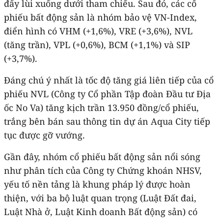
đẩy lùi xuống dưới tham chiếu. Sau đó, các cổ
phiếu bất động sản là nhóm bảo vệ VN-Index,
điển hình có VHM (+1,6%), VRE (+3,6%), NVL
(tăng trần), VPL (+0,6%), BCM (+1,1%) và SIP
(+3,7%).
Đáng chú ý nhất là tốc độ tăng giá liên tiếp của cổ
phiếu NVL (Công ty Cổ phần Tập đoàn Đầu tư Địa
ốc No Va) tăng kịch trần 13.950 đồng/cổ phiếu,
trắng bên bán sau thông tin dự án Aqua City tiếp
tục được gỡ vướng.
Gần đây, nhóm cổ phiếu bất động sản nổi sóng
như phân tích của Công ty Chứng khoán NHSV,
yếu tố nền tảng là khung pháp lý được hoàn
thiện, với ba bộ luật quan trọng (Luật Đất đai,
Luật Nhà ở, Luật Kinh doanh Bất động sản) có