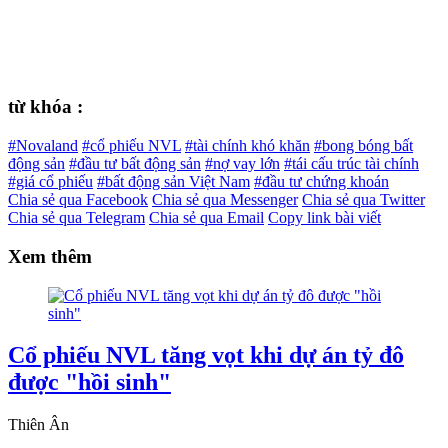
từ khóa :
#Novaland
#cổ phiếu NVL
#tài chính khó khăn
#bong bóng bất
động sản
#đầu tư bất động sản
#nợ vay lớn
#tái cấu trúc tài chính
#giá cổ phiếu
#bất động sản Việt Nam
#đầu tư chứng khoán
Chia sẻ qua Facebook
Chia sẻ qua Messenger
Chia sẻ qua Twitter
Chia sẻ qua Telegram
Chia sẻ qua Email
Copy link bài viết
Xem thêm
Cổ phiếu NVL tăng vọt khi dự án tỷ đô
được "hồi sinh"
Thiên Ân