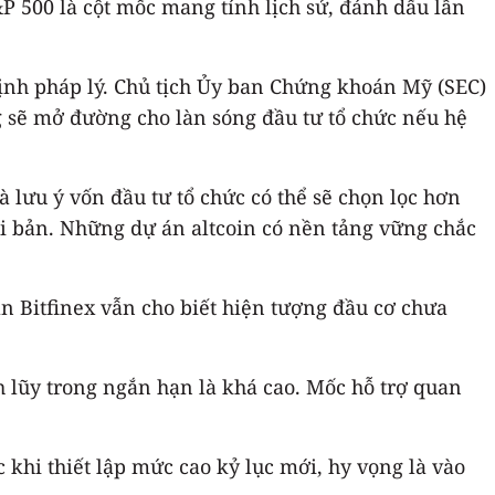
P 500 là cột mốc mang tính lịch sử, đánh dấu lần
định pháp lý. Chủ tịch Ủy ban Chứng khoán Mỹ (SEC)
g sẽ mở đường cho làn sóng đầu tư tổ chức nếu hệ
 lưu ý vốn đầu tư tổ chức có thể sẽ chọn lọc hơn
bài bản. Những dự án altcoin có nền tảng vững chắc
àn Bitfinex vẫn cho biết hiện tượng đầu cơ chưa
 lũy trong ngắn hạn là khá cao. Mốc hỗ trợ quan
 khi thiết lập mức cao kỷ lục mới, hy vọng là vào