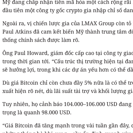
Mỹ đang chấp nhận tiền mã hóa một cách rộng rãi h
đầu tiên một công ty gốc crypto gia nhập chỉ số da
Ngoài ra, vị chiến lược gia của LMAX Group còn tỏ
Paul Atkins đã cam kết biến Mỹ thành trung tâm đổ
thống chính sách được làm rõ.
Ông Paul Howard, giám đốc cấp cao tại công ty gia
trong thời gian tới. “Cấu trúc thị trường hiện tại 
sẽ hưởng lợi, trong khi các dự án yếu hơn có thể dầ
Dù giá Bitcoin chỉ còn chưa đầy 5% nữa là có thể tr
xuất hiện rõ nét, dù lãi suất tài trợ và khối lượng g
Tuy nhiên, họ cảnh báo 104.000–106.000 USD đang 
trọng là quanh 98.000 USD.
“Giá Bitcoin đã tăng mạnh trong vài tuần gần đây, d