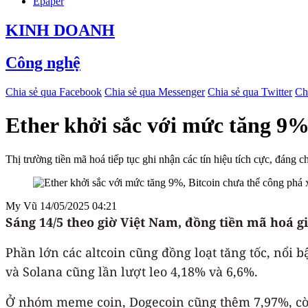
Epaper
KINH DOANH
Công nghệ
Chia sẻ qua Facebook
Chia sẻ qua Messenger
Chia sẻ qua Twitter
Ch
Ether khởi sắc với mức tăng 9%
Thị trường tiền mã hoá tiếp tục ghi nhận các tín hiệu tích cực, đán
My Vũ
14/05/2025 04:21
Sáng 14/5 theo giờ Việt Nam, đồng tiền mã hoá giá
Phần lớn các altcoin cũng đồng loạt tăng tốc, nổi 
và Solana cũng lần lượt leo 4,18% và 6,6%.
Ở nhóm meme coin, Dogecoin cũng thêm 7,97%, c