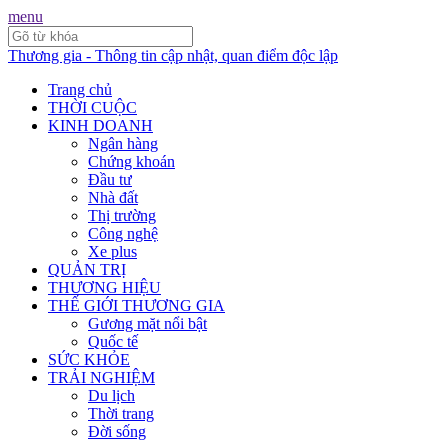
menu
Thương gia - Thông tin cập nhật, quan điểm độc lập
Trang chủ
THỜI CUỘC
KINH DOANH
Ngân hàng
Chứng khoán
Đầu tư
Nhà đất
Thị trường
Công nghệ
Xe plus
QUẢN TRỊ
THƯƠNG HIỆU
THẾ GIỚI THƯƠNG GIA
Gương mặt nổi bật
Quốc tế
SỨC KHỎE
TRẢI NGHIỆM
Du lịch
Thời trang
Đời sống