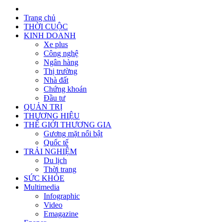
Trang chủ
THỜI CUỘC
KINH DOANH
Xe plus
Công nghệ
Ngân hàng
Thị trường
Nhà đất
Chứng khoán
Đầu tư
QUẢN TRỊ
THƯƠNG HIỆU
THẾ GIỚI THƯƠNG GIA
Gương mặt nổi bật
Quốc tế
TRẢI NGHIỆM
Du lịch
Thời trang
SỨC KHỎE
Multimedia
Infographic
Video
Emagazine