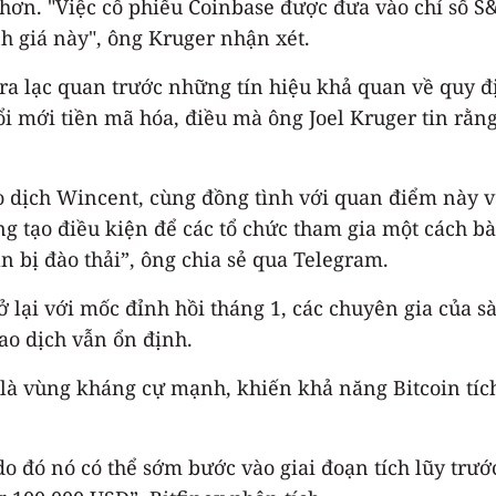
ơn. "Việc cổ phiếu Coinbase được đưa vào chỉ số S&
nh giá này", ông Kruger nhận xét.
 ra lạc quan trước những tín hiệu khả quan về quy 
i mới tiền mã hóa, điều mà ông Joel Kruger tin rằn
o dịch Wincent, cùng đồng tình với quan điểm này và
đang tạo điều kiện để các tổ chức tham gia một cách 
n bị đào thải”, ông chia sẻ qua Telegram.
ở lại với mốc đỉnh hồi tháng 1, các chuyên gia của s
iao dịch vẫn ổn định.
là vùng kháng cự mạnh, khiến khả năng Bitcoin tích
o đó nó có thể sớm bước vào giai đoạn tích lũy trước