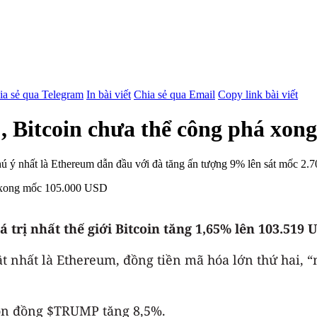
ia sẻ qua Telegram
In bài viết
Chia sẻ qua Email
Copy link bài viết
, Bitcoin chưa thể công phá xo
g chú ý nhất là Ethereum dẫn đầu với đà tăng ấn tượng 9% lên sát mốc
 trị nhất thế giới Bitcoin tăng 1,65% lên 103.519 
bật nhất là Ethereum, đồng tiền mã hóa lớn thứ hai, 
òn đồng $TRUMP tăng 8,5%.