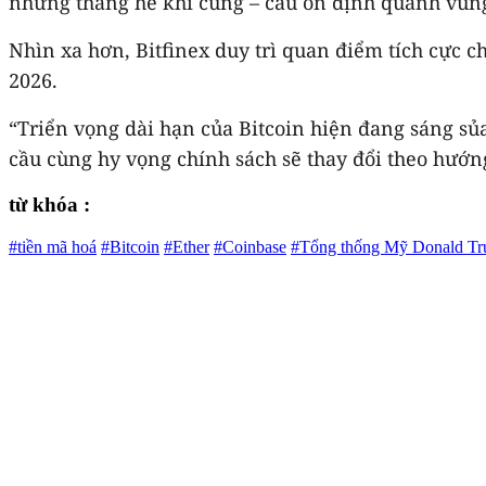
những tháng hè khi cung – cầu ổn định quanh vùng 
Nhìn xa hơn, Bitfinex duy trì quan điểm tích cực c
2026.
“Triển vọng dài hạn của Bitcoin hiện đang sáng sủ
cầu cùng hy vọng chính sách sẽ thay đổi theo hướng
từ khóa :
#tiền mã hoá
#Bitcoin
#Ether
#Coinbase
#Tổng thống Mỹ Donald T