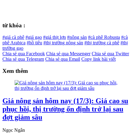
từ khóa :
#giá cà phê
#giá gạo
#giá thịt lợn
#nông sản
#cà phê Robusta
#cà
phê Arabica
#hồ tiêu
#thị trường nông sản
#thị trường cà phê
#thị
trường gạo
Chia sẻ qua Facebook
Chia sẻ qua Messenger
Chia sẻ qua Twitter
Chia sẻ qua Telegram
Chia sẻ qua Email
Copy link bài viết
Xem thêm
Giá nông sản hôm nay (17/3): Giá cao su
phục hồi, thị trường ổn định trở lại sau
đợt giảm sâu
Ngọc Ngân