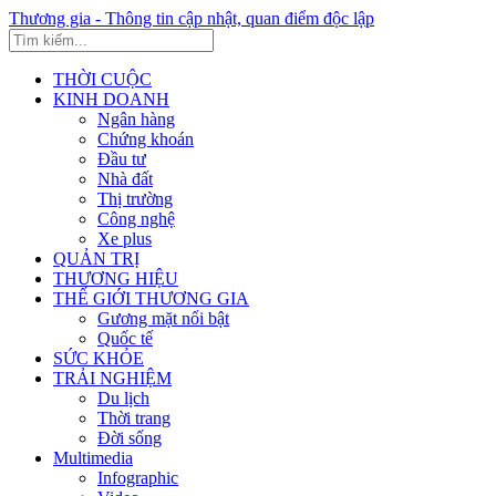
Thương gia - Thông tin cập nhật, quan điểm độc lập
THỜI CUỘC
KINH DOANH
Ngân hàng
Chứng khoán
Đầu tư
Nhà đất
Thị trường
Công nghệ
Xe plus
QUẢN TRỊ
THƯƠNG HIỆU
THẾ GIỚI THƯƠNG GIA
Gương mặt nổi bật
Quốc tế
SỨC KHỎE
TRẢI NGHIỆM
Du lịch
Thời trang
Đời sống
Multimedia
Infographic