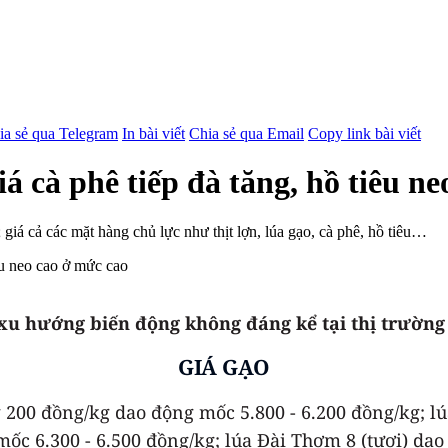
ia sẻ qua Telegram
In bài viết
Chia sẻ qua Email
Copy link bài viết
á cà phê tiếp đà tăng, hồ tiêu n
 giá cả các mặt hàng chủ lực như thịt lợn, lúa gạo, cà phê, hồ tiêu…
 xu hướng biến động không đáng kể tại thị trường
GIÁ GẠO
 200 đồng/kg dao động mốc 5.800 - 6.200 đồng/kg; l
mốc 6.300 - 6.500 đồng/kg; lúa Đài Thơm 8 (tươi) dao