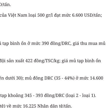
D/tấn.
của Việt Nam loại 500 gr/l đạt mức 6.600 USD/tấn;
mủ tạp bình ổn ở mức 390 đồng/DRC, giá thu mua mủ
đội sản xuất 422 đồng/TSC/kg; giá mủ tạp bình ổn
ến dưới 30); mủ đông DRC (35 - 44%) ở mức 14.600
p khoảng 345 - 393 đồng/DRC (loại 2 - loại 1).
 tệ) về mức 16.225 Nhân dân tệ/tấn.