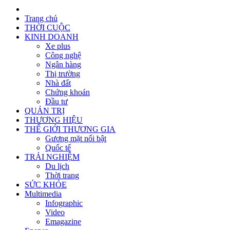
Trang chủ
THỜI CUỘC
KINH DOANH
Xe plus
Công nghệ
Ngân hàng
Thị trường
Nhà đất
Chứng khoán
Đầu tư
QUẢN TRỊ
THƯƠNG HIỆU
THẾ GIỚI THƯƠNG GIA
Gương mặt nổi bật
Quốc tế
TRẢI NGHIỆM
Du lịch
Thời trang
SỨC KHỎE
Multimedia
Infographic
Video
Emagazine