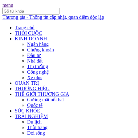
menu
Thương gia - Thông tin cập nhật, quan điểm độc lập
Trang chủ
THỜI CUỘC
KINH DOANH
Ngân hàng
Chứng khoán
Đầu tư
Nhà đất
Thị trường
Công nghệ
Xe plus
QUẢN TRỊ
THƯƠNG HIỆU
THẾ GIỚI THƯƠNG GIA
Gương mặt nổi bật
Quốc tế
SỨC KHỎE
TRẢI NGHIỆM
Du lịch
Thời trang
Đời sống