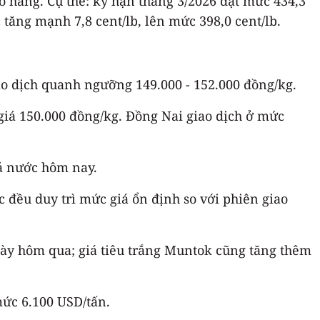
ao hàng. Cụ thể: kỳ hạn tháng 3/2026 đạt mức 434,3
c tăng mạnh 7,8 cent/lb, lên mức 398,0 cent/lb.
ao dịch quanh ngưỡng 149.000 - 152.000 đồng/kg.
 giá 150.000 đồng/kg. Đồng Nai giao dịch ở mức
cả nước hôm nay.
ác đều duy trì mức giá ổn định so với phiên giao
gày hôm qua; giá tiêu trắng Muntok cũng tăng thêm
mức 6.100 USD/tấn.