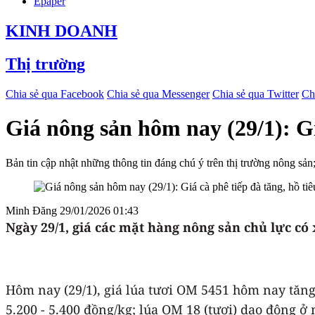
Epaper
KINH DOANH
Thị trường
Chia sẻ qua Facebook
Chia sẻ qua Messenger
Chia sẻ qua Twitter
Ch
Giá nông sản hôm nay (29/1): Gi
Bản tin cập nhật những thông tin đáng chú ý trên thị trường nông sản;
Minh Đăng
29/01/2026 01:43
Ngày 29/1
, giá các mặt hàng nông sản chủ lực có
Hôm nay (29/1), giá lúa tươi OM 5451 hôm nay tăng
5.200 - 5.400 đồng/kg; lúa OM 18 (tươi) dao động ở 